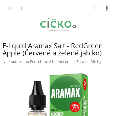
Přejít
NÁKUP
na
obsah
KOŠÍK
E-liquid Aramax Salt - RedGreen
Apple (Červené a zelené jablko)
Průměrné
Neohodnoceno
Podrobnosti hodnocení
Značka:
Ritchy
hodnocení
produktu
je
0,0
z
5
hvězdiček.