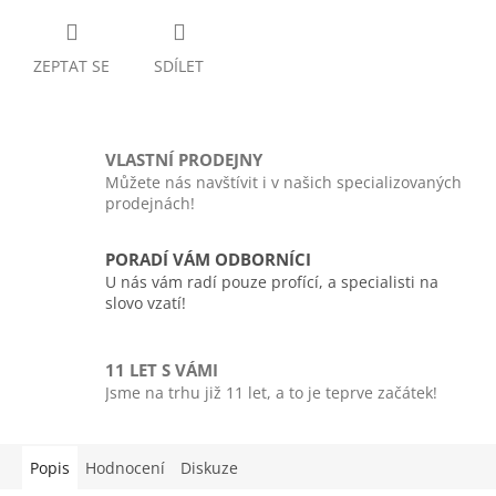
ZEPTAT SE
SDÍLET
VLASTNÍ PRODEJNY
Můžete nás navštívit i v našich specializovaných
prodejnách!
PORADÍ VÁM ODBORNÍCI
U nás vám radí pouze profící, a specialisti na
slovo vzatí!
11 LET S VÁMI
Jsme na trhu již 11 let, a to je teprve začátek!
Popis
Hodnocení
Diskuze