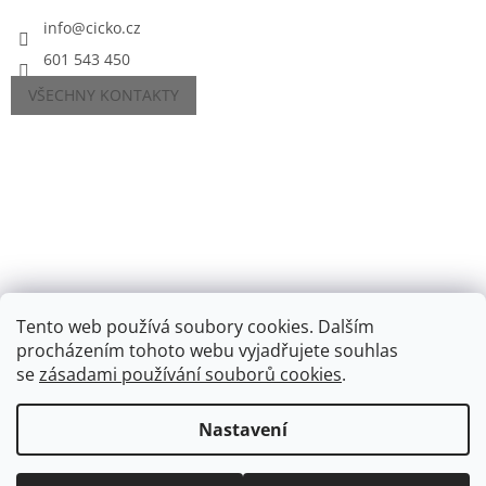
info
@
cicko.cz
601 543 450
VŠECHNY KONTAKTY
Tento web používá soubory cookies. Dalším
procházením tohoto webu vyjadřujete souhlas
se
zásadami používání souborů cookies
.
Vytvořil Shoptet
Nastavení
Copyright 2026
Cíčko.cz
. Všechna práva vyhrazena.
Upravit
nastavení cookies