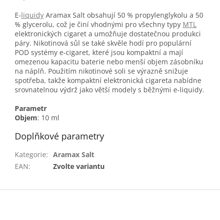
E-
liquidy
Aramax Salt obsahují 50 % propylenglykolu a 50
% glycerolu, což je činí vhodnými pro všechny typy
MTL
elektronických cigaret a umožňuje dostatečnou produkci
páry. Nikotinová sůl se také skvěle hodí pro populární
POD systémy e-cigaret, které jsou kompaktní a mají
omezenou kapacitu baterie nebo menší objem zásobníku
na náplň. Použitím nikotinové soli se výrazně snižuje
spotřeba, takže kompaktní elektronická cigareta nabídne
srovnatelnou výdrž jako větší modely s běžnými e-liquidy.
Parametr
Objem
: 10 ml
Doplňkové parametry
Kategorie
:
Aramax Salt
EAN
:
Zvolte variantu
Z
á
p