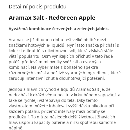
Detailní popis produktu
Aramax Salt - RedGreen Apple
Vyvážená kombinace červených a zelených jablek.
Aramax se již dlouhou dobu těší velké oblibě mezi
značkami hotových e-liquidů. Nyní tato značka přichází s
kolekcí e-liquidů s nikotinovou solí, která získává stále
větší popularitu. Osm vynikajících příchutí v této řadě
potěší především milovníky svěžesti a ovocných
kombinací. Na výběr máte z bohatého spektra
různorodých směsí a pečlivě vybraných ingrediencí, které
zaručují intenzivní chuť a dlouhotrvající potěšení.
Jednou z hlavních výhod e-liquidů Aramax Salt je, že
nedochází k dráždivému pocitu v krku během
vapování
, a
také se rychleji vstřebávají do těla. Díky těmto
vlastnostem můžete inhalovat vyšší dávku nikotinu při
každém potahu, přičemž intervaly mezi potahy se
prodlužují. To má za následek delší životnost žhavících
hlav, úsporu kapacity baterie a nižší spotřebu samotné
náplně.