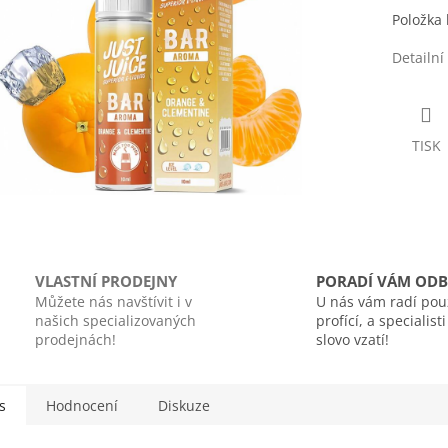
Položka
Detailní
TISK
VLASTNÍ PRODEJNY
PORADÍ VÁM ODB
Můžete nás navštívit i v
U nás vám radí pou
našich specializovaných
profící, a specialist
prodejnách!
slovo vzatí!
s
Hodnocení
Diskuze