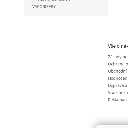
VAPORIZÉRY
Z
á
p
a
t
Vše o ná
í
Zásady po
Ochrana o
Obchodní
Hodnocen
Doprava a
Vrácení zb
Reklamac