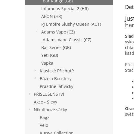
Bar Range (GB)
Det
Infamous Special 2 (HR)
AEON (HR)
Jus
har
PJ Empire Slushy Queen (AUT)
Adams Vape (CZ)
Sla
Adams Vape Classic (CZ)
vyko
Bar Series (GB)
chla
kaž
Yeti (GB)
Vapka
Příc
Stač
Klasické Příchutě
Báze a Boostery
Prázdné lahvičky
PŘÍSLUŠENSTVÍ
Akce - Slevy
Ora
Nikotinové sáčky
svěž
Bagz
Velo
Kurwa Collection