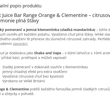
ailní popis produktu
t Juice Bar Range Orange & Clementine – citruso
monie plná šťávy
dký pomeranč a jemná klementinka (sladká mandarinka)
– tohle d
uzlí úsměv při každém potahu. Vyvážená chuť plná šťávy, lehké sla
divého osvěžení tě přenese do slunečné citrusové zahrady. Perfekt
dodenní
vapování
.
huť je dodávána jako
Shake and Vape
– v 60ml lahvičce s 10ml ar
í přidat bázi, protřepat a můžeš vapovat!
Sladký pomeranč v dokonalé souhře s klementinkou
Jemný chladivý efekt pro extra osvěžení
Vyvážená citrusová chuť bez kyselosti
Vyrobeno ve Velké Británii
nge & Clementine
potěší každého fanouška jemně sladkých citrusů
í a vždycky v pohodě.