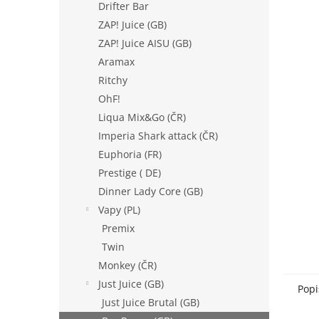
a
Drifter Bar
n
ZAP! Juice (GB)
e
ZAP! Juice AISU (GB)
l
Aramax
Ritchy
OhF!
Liqua Mix&Go (ČR)
Imperia Shark attack (ČR)
Euphoria (FR)
Prestige ( DE)
Dinner Lady Core (GB)
Vapy (PL)
Premix
Twin
Monkey (ČR)
Just Juice (GB)
Popi
Just Juice Brutal (GB)