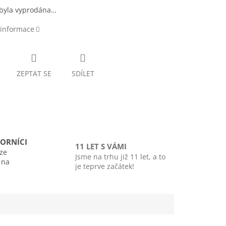
 byla vyprodána…
 informace
ZEPTAT SE
SDÍLET
ORNÍCI
11 LET S VÁMI
ze
Jsme na trhu již 11 let, a to
i na
je teprve začátek!