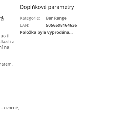
Doplňkové parametry
vá
Kategorie
:
Bar Range
EAN
:
5056598164636
Položka byla vyprodána…
uo ti
dkosti a
ní na
omatem.
 – ovocné,