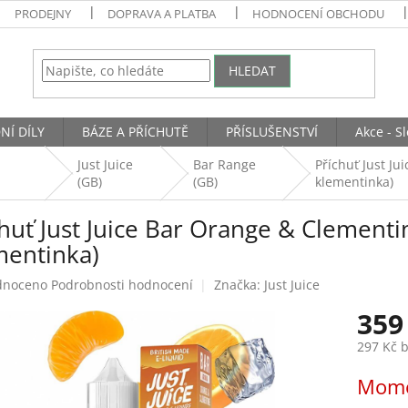
PRODEJNY
DOPRAVA A PLATBA
HODNOCENÍ OBCHODU
HLEDAT
NÍ DÍLY
BÁZE A PŘÍCHUTĚ
PŘÍSLUŠENSTVÍ
Akce - S
Just Juice
Bar Range
Příchuť Just J
(GB)
(GB)
klementinka)
chuť Just Juice Bar Orange & Clement
mentinka)
né
dnoceno
Podrobnosti hodnocení
Značka:
Just Juice
ení
359
tu
297 Kč 
Měrná
Mome
cena:
ek.