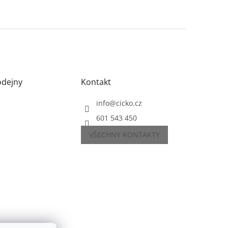
odejny
Kontakt
info
@
cicko.cz
601 543 450
VŠECHNY KONTAKTY