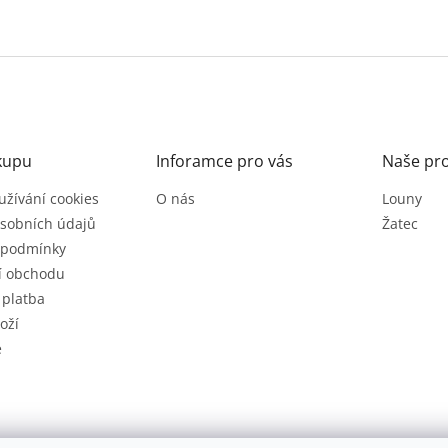
kupu
Inforamce pro vás
Naše pr
užívání cookies
O nás
Louny
sobních údajů
Žatec
 podmínky
í obchodu
 platba
oží
e