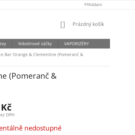
KONTAKTY
Přihlášení
NÁKUPNÍ
Prázdný košík
KOŠÍK
levy
Nikotinové sáčky
VAPORIZÉRY
uice Bar Orange & Clementine (Pomeranč &
ine (Pomeranč &
 Kč
bez DPH
ntálně nedostupné