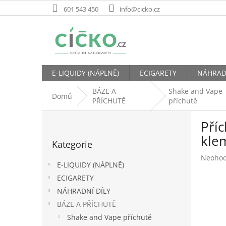
Přejít
601 543 450
info@cicko.cz
na
obsah
E-LIQUIDY (NÁPLNĚ)
ECIGARETY
NÁHRAD
BÁZE A
Shake and Vape
Domů
PŘÍCHUTĚ
příchutě
P
Pří
o
Přeskočit
s
kle
Kategorie
kategorie
t
Průměr
Neoho
r
E-LIQUIDY (NÁPLNĚ)
hodnoc
a
produk
ECIGARETY
n
je
NÁHRADNÍ DÍLY
n
0,0
í
BÁZE A PŘÍCHUTĚ
z
p
5
Shake and Vape příchutě
hvězdič