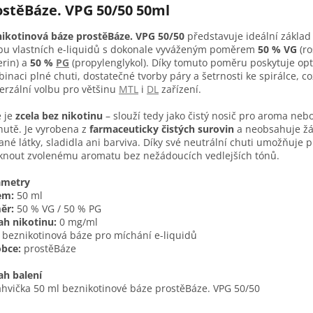
ostěBáze. VPG 50/50 50ml
ikotinová báze prostěBáze. VPG 50/50
představuje ideální základ
bu vlastních e-liquidů s dokonale vyváženým poměrem
50 % VG
(ro
erin) a
50 %
PG
(propylenglykol). Díky tomuto poměru poskytuje op
inaci plné chuti, dostatečné tvorby páry a šetrnosti ke spirálce, což
erzální volbu pro většinu
MTL
i
DL
zařízení.
 je
zcela bez nikotinu
– slouží tedy jako čistý nosič pro aroma neb
hutě. Je vyrobena z
farmaceuticky čistých surovin
a neobsahuje ž
ané látky, sladidla ani barviva. Díky své neutrální chuti umožňuje 
knout zvolenému aromatu bez nežádoucích vedlejších tónů.
ametry
em:
50 ml
ěr:
50 % VG / 50 % PG
h nikotinu:
0 mg/ml
beznikotinová báze pro míchání e-liquidů
bce:
prostěBáze
h balení
ahvička 50 ml beznikotinové báze prostěBáze. VPG 50/50