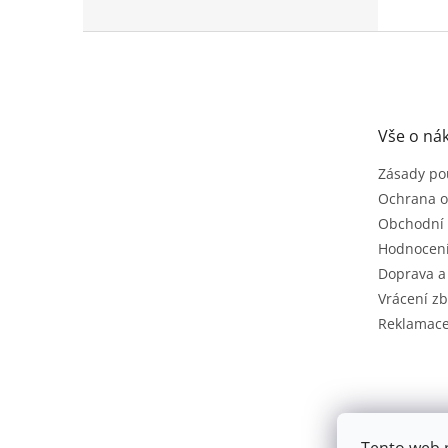
Z
á
p
a
t
Vše o ná
í
Zásady po
Ochrana o
Obchodní
Hodnocen
Doprava a
Vrácení zb
Reklamac