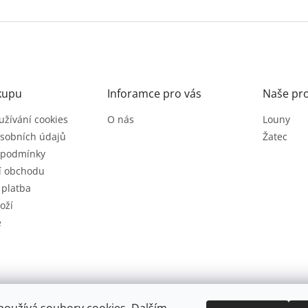
kupu
Inforamce pro vás
Naše pr
užívání cookies
O nás
Louny
sobních údajů
Žatec
 podmínky
í obchodu
 platba
oží
e