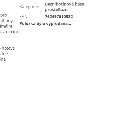
Beznikotinová báze
Kategorie
:
prostěBáze.
 pro
EAN
:
762497610932
stlinný
Položka byla vyprodána…
timální
 z ní činí
o hotové
ádné
plně