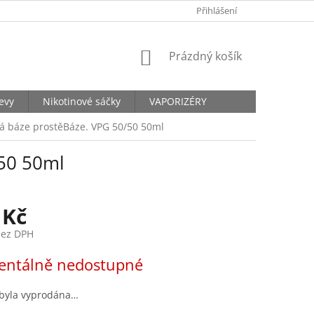
KONTAKTY
Přihlášení
NÁKUPNÍ
Prázdný košík
KOŠÍK
levy
Nikotinové sáčky
VAPORIZÉRY
á báze prostěBáze. VPG 50/50 50ml
/50 50ml
 Kč
bez DPH
ntálně nedostupné
 byla vyprodána…