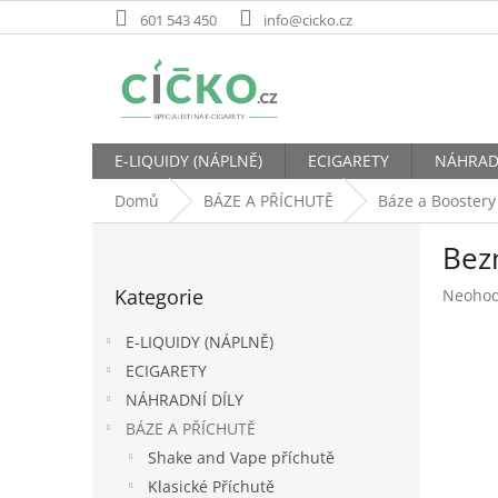
Přejít
601 543 450
info@cicko.cz
na
obsah
E-LIQUIDY (NÁPLNĚ)
ECIGARETY
NÁHRAD
Domů
BÁZE A PŘÍCHUTĚ
Báze a Boostery
P
Bez
o
Přeskočit
s
Kategorie
Průměr
Neoho
kategorie
t
hodnoc
r
produk
E-LIQUIDY (NÁPLNĚ)
a
je
ECIGARETY
n
0,0
NÁHRADNÍ DÍLY
z
n
5
í
BÁZE A PŘÍCHUTĚ
hvězdič
p
Shake and Vape příchutě
a
Klasické Příchutě