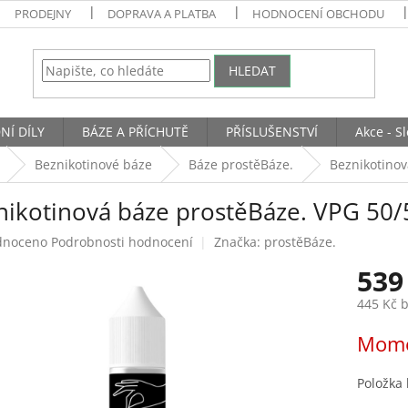
PRODEJNY
DOPRAVA A PLATBA
HODNOCENÍ OBCHODU
HLEDAT
NÍ DÍLY
BÁZE A PŘÍCHUTĚ
PŘÍSLUŠENSTVÍ
Akce - S
Beznikotinové báze
Báze prostěBáze.
Beznikotinov
nikotinová báze prostěBáze. VPG 50
né
dnoceno
Podrobnosti hodnocení
Značka:
prostěBáze.
ení
539
tu
445 Kč 
Měrná
Mome
cena:
ek.
Položka