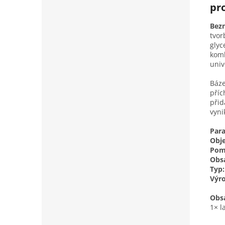
pr
Bezn
tvor
glyc
komb
univ
Báze
příc
přid
vyni
Par
Obj
Pom
Obsa
Typ:
Výro
Obsa
1× l