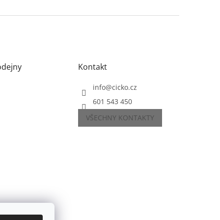
odejny
Kontakt
info
@
cicko.cz
601 543 450
VŠECHNY KONTAKTY