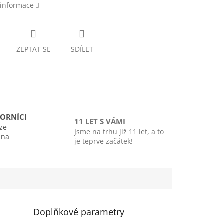
 informace
ZEPTAT SE
SDÍLET
ORNÍCI
11 LET S VÁMI
ze
Jsme na trhu již 11 let, a to
i na
je teprve začátek!
Doplňkové parametry