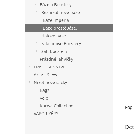
n
Báze a Boostery
e
Beznikotinové báze
l
Báze Imperia
Báze prostěBáze.
Hotové báze
Nikotinové Boostery
Salt boostery
Prázdné lahvičky
PŘÍSLUŠENSTVÍ
Akce - Slevy
Nikotinové sáčky
Bagz
Velo
Kurwa Collection
Popi
VAPORIZÉRY
Det