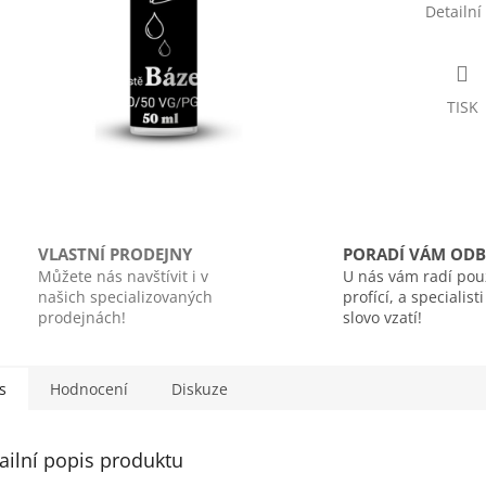
Detailní
TISK
VLASTNÍ PRODEJNY
PORADÍ VÁM ODB
Můžete nás navštívit i v
U nás vám radí pou
našich specializovaných
profící, a specialist
prodejnách!
slovo vzatí!
s
Hodnocení
Diskuze
ailní popis produktu