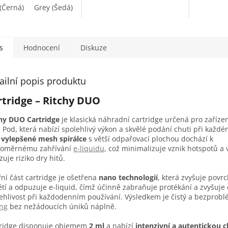
 (Černá)
Grey (Šedá)
Blue (modrá)
Pink (Růžová)
Cyan Purp
s
Hodnocení
Diskuze
ailní popis produktu
rtridge – Ritchy DUO
hy DUO Cartridge
je klasická náhradní cartridge určená pro zařízen
Pod, která nabízí spolehlivý výkon a skvělé podání chuti při každ
y
vylepšené mesh spirálce
s větší odpařovací plochou dochází k
noměrnému zahřívání
e-liquidu
, což minimalizuje vznik hotspotů a
uje riziko dry hitů.
řní část cartridge je ošetřena
nano technologií
, která zvyšuje povr
tí a odpuzuje e-liquid, čímž účinně zabraňuje protékání a zvyšuje
ehlivost při každodenním používání. Výsledkem je čistý a bezprob
ng
bez nežádoucích úniků náplně.
tridge disponuje objemem
2 ml
a nabízí
intenzivní a autentickou c