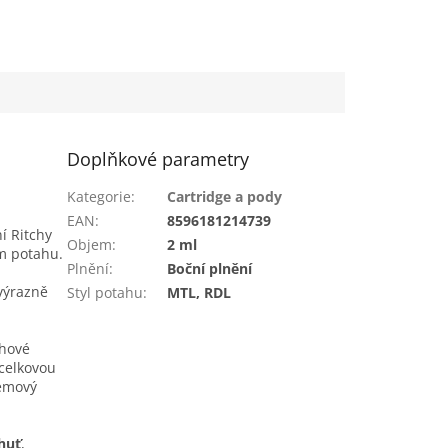
le
Orange Argent
Doplňkové parametry
Kategorie
:
Cartridge a pody
EAN
:
8596181214739
í Ritchy
Objem
:
2 ml
ém potahu.
Plnění
:
Boční plnění
 výrazně
Styl potahu
:
MTL, RDL
chové
 celkovou
lémový
huť
,