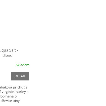
Liqua Salt -
n Blend
á tabáková
Skladem
DETAIL
abáková příchuť s
 Virginie, Burley a
doplněná o
dřevité tóny.