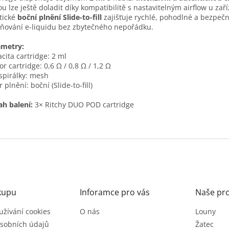
ou lze ještě doladit díky kompatibilitě s nastavitelným airflow u zaří
tické
boční plnění Slide-to-fill
zajišťuje rychlé, pohodlné a bezpeč
ňování e-liquidu bez zbytečného nepořádku.
ametry:
cita cartridge: 2 ml
r cartridge: 0,6 Ω / 0,8 Ω / 1,2 Ω
spirálky: mesh
 plnění: boční (Slide-to-fill)
h balení:
3× Ritchy DUO POD cartridge
kupu
Inforamce pro vás
Naše pr
užívání cookies
O nás
Louny
sobních údajů
Žatec