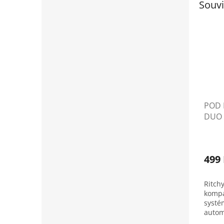
Souvi
POD E
DUO 
499
Ritch
kompa
systé
autom