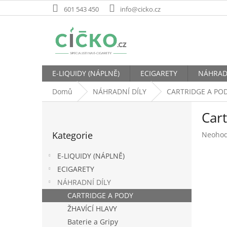
Přejít
601 543 450
info@cicko.cz
na
obsah
E-LIQUIDY (NÁPLNĚ)
ECIGARETY
NÁHRAD
Domů
NÁHRADNÍ DÍLY
CARTRIDGE A PO
P
Cart
o
Přeskočit
s
Kategorie
Průměr
Neoho
kategorie
t
hodnoc
r
produk
E-LIQUIDY (NÁPLNĚ)
a
je
ECIGARETY
n
0,0
NÁHRADNÍ DÍLY
z
n
5
í
CARTRIDGE A PODY
hvězdič
p
ŽHAVÍCÍ HLAVY
a
Baterie a Gripy