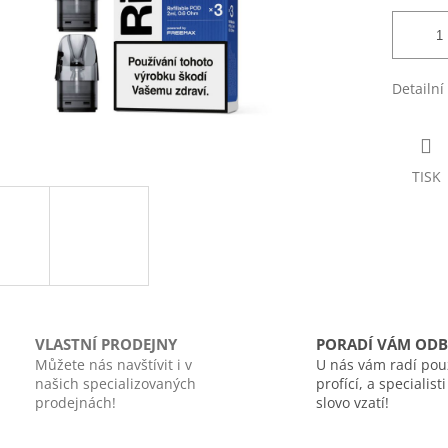
Detailní
TISK
VLASTNÍ PRODEJNY
PORADÍ VÁM ODB
Můžete nás navštívit i v
U nás vám radí pou
našich specializovaných
profící, a specialist
prodejnách!
slovo vzatí!