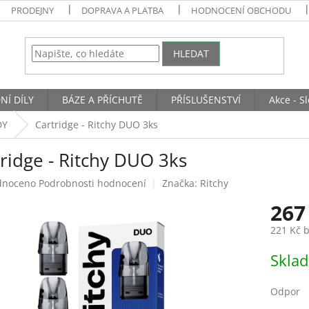
PRODEJNY
DOPRAVA A PLATBA
HODNOCENÍ OBCHODU
HLEDAT
NÍ DÍLY
BÁZE A PŘÍCHUTĚ
PŘÍSLUŠENSTVÍ
Akce - S
DY
Cartridge - Ritchy DUO 3ks
ridge - Ritchy DUO 3ks
né
dnoceno
Podrobnosti hodnocení
Značka:
Ritchy
ení
267
tu
221 Kč 
Měrná
Skla
cena:
ek.
Odpor