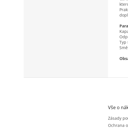
kter
Prak
dopl
Par
Kapa
Odpo
Typ 
Směr
Obsa
Z
á
p
a
t
Vše o ná
í
Zásady po
Ochrana o