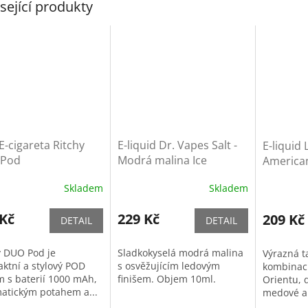
sející produkty
-cigareta Ritchy
E-liquid Dr. Vapes Salt -
E-liquid 
Pod
Modrá malina Ice
America
(Americk
Skladem
Skladem
směs)
 Kč
229 Kč
209 Kč
DETAIL
DETAIL
y DUO Pod je
Sladkokyselá modrá malina
Výrazná t
ktní a stylový POD
s osvěžujícím ledovým
kombinací
m s baterií 1000 mAh,
finišem. Objem 10ml.
Orientu, 
atickým potahem a...
medové a 