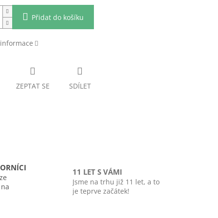
Přidat do košíku
 informace
ZEPTAT SE
SDÍLET
ORNÍCI
11 LET S VÁMI
ze
Jsme na trhu již 11 let, a to
i na
je teprve začátek!