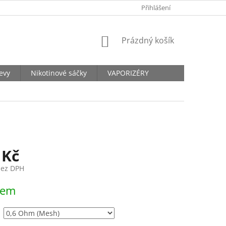
KONTAKTY
Přihlášení
NÁKUPNÍ
Prázdný košík
KOŠÍK
levy
Nikotinové sáčky
VAPORIZÉRY
 Kč
bez DPH
dem