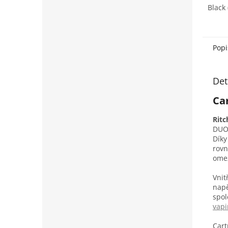
Black
Popi
Det
Ca
Ritc
DUO 
Dík
rov
omez
Vnit
napě
spol
vapi
Car