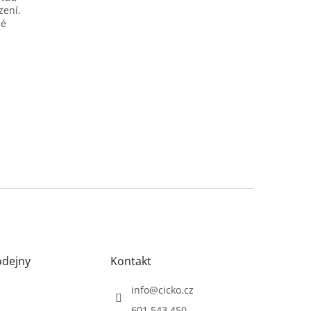
zení.
né
odejny
Kontakt
info
@
cicko.cz
601 543 450