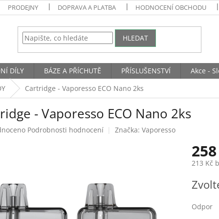
PRODEJNY
DOPRAVA A PLATBA
HODNOCENÍ OBCHODU
HLEDAT
NÍ DÍLY
BÁZE A PŘÍCHUTĚ
PŘÍSLUŠENSTVÍ
Akce - S
DY
Cartridge - Vaporesso ECO Nano 2ks
tridge - Vaporesso ECO Nano 2ks
né
dnoceno
Podrobnosti hodnocení
Značka:
Vaporesso
ení
258
tu
213 Kč 
Měrná
Zvolt
cena:
ek.
Odpor