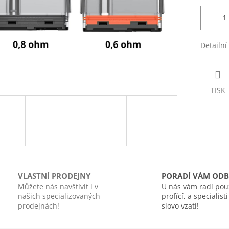
Detailní
TISK
VLASTNÍ PRODEJNY
PORADÍ VÁM ODB
Můžete nás navštívit i v
U nás vám radí pou
našich specializovaných
profící, a specialist
prodejnách!
slovo vzatí!