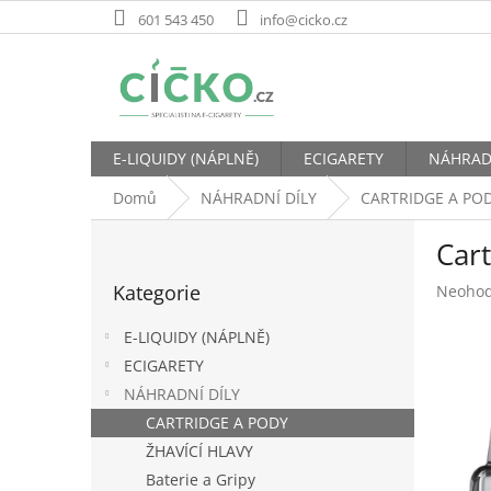
Přejít
601 543 450
info@cicko.cz
na
obsah
E-LIQUIDY (NÁPLNĚ)
ECIGARETY
NÁHRAD
Domů
NÁHRADNÍ DÍLY
CARTRIDGE A PO
P
Car
o
Přeskočit
s
Kategorie
Průměr
Neoho
kategorie
t
hodnoc
r
produk
E-LIQUIDY (NÁPLNĚ)
a
je
ECIGARETY
n
0,0
NÁHRADNÍ DÍLY
z
n
5
í
CARTRIDGE A PODY
hvězdič
p
ŽHAVÍCÍ HLAVY
a
Baterie a Gripy