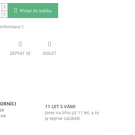
Přidat do košíku
 informace
ZEPTAT SE
SDÍLET
ORNÍCI
11 LET S VÁMI
ze
Jsme na trhu již 11 let, a to
i na
je teprve začátek!