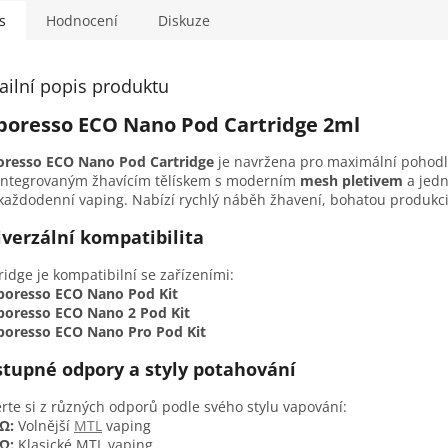
s
Hodnocení
Diskuze
ailní popis produktu
poresso ECO Nano Pod Cartridge 2ml
oresso ECO Nano Pod Cartridge
je navržena pro maximální pohodlí
 integrovaným žhavícím tělískem s moderním
mesh pletivem
a jedn
každodenní vaping. Nabízí rychlý náběh žhavení, bohatou produkci 
verzální kompatibilita
ridge je kompatibilní se zařízeními:
poresso ECO Nano Pod Kit
poresso ECO Nano 2 Pod Kit
poresso ECO Nano Pro Pod Kit
tupné odpory a styly potahování
rte si z různých odporů podle svého stylu vapování:
Ω:
Volnější
MTL
vaping
Ω:
Klasické MTL vaping