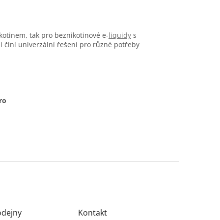
kotinem, tak pro beznikotinové e-
liquidy
s
ní činí univerzální řešení pro různé potřeby
ro
odejny
Kontakt