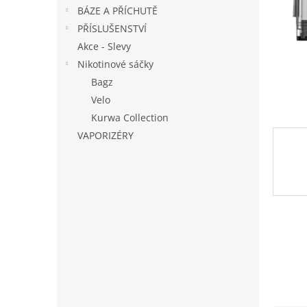
n
BÁZE A PŘÍCHUTĚ
e
PŘÍSLUŠENSTVÍ
l
Akce - Slevy
Nikotinové sáčky
Bagz
Velo
Kurwa Collection
VAPORIZÉRY