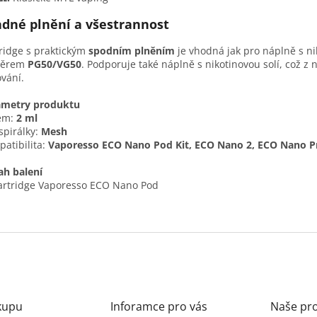
dné plnění a všestrannost
ridge s praktickým
spodním plněním
je vhodná jak pro náplně s ni
ěrem
PG50/VG50
. Podporuje také náplně s nikotinovou solí, což z 
vání.
ametry produktu
em:
2 ml
spirálky:
Mesh
atibilita:
Vaporesso ECO Nano Pod Kit, ECO Nano 2, ECO Nano P
h balení
artridge Vaporesso ECO Nano Pod
kupu
Inforamce pro vás
Naše pr