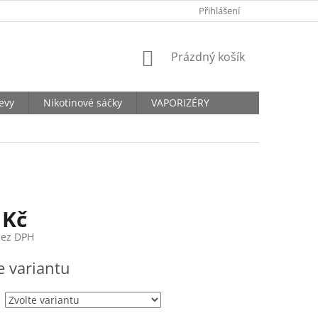
KONTAKTY
Přihlášení
NÁKUPNÍ
Prázdný košík
KOŠÍK
levy
Nikotinové sáčky
VAPORIZÉRY
 Kč
bez DPH
e variantu