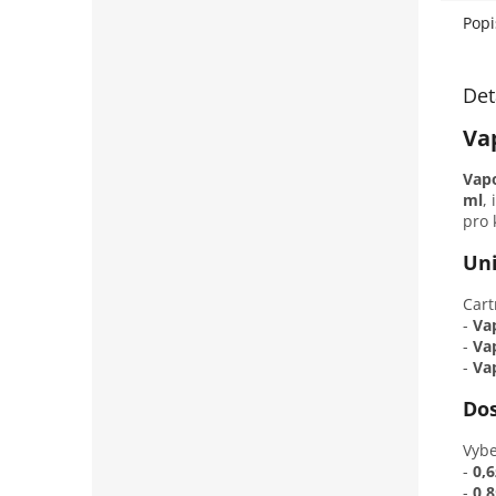
Popi
Det
Va
Vap
ml
,
pro 
Uni
Cart
-
Va
-
Va
-
Va
Dos
Vybe
-
0,6
-
0,8