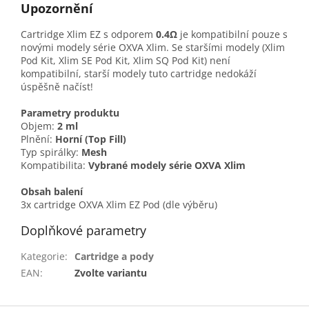
Upozornění
Cartridge Xlim EZ s odporem
0.4Ω
je kompatibilní pouze s
novými modely série OXVA Xlim. Se staršími modely (Xlim
Pod Kit, Xlim SE Pod Kit, Xlim SQ Pod Kit) není
kompatibilní, starší modely tuto cartridge nedokáží
úspěšně načíst!
Parametry produktu
Objem:
2 ml
Plnění:
Horní (Top Fill)
Typ spirálky:
Mesh
Kompatibilita:
Vybrané modely série OXVA Xlim
Obsah balení
3x cartridge OXVA Xlim EZ Pod (dle výběru)
Doplňkové parametry
Kategorie
:
Cartridge a pody
EAN
:
Zvolte variantu