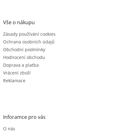
Z
á
p
a
Vše o nákupu
t
Zásady používání cookies
í
Ochrana osobních údajů
Obchodní podmínky
Hodnocení obchodu
Doprava a platba
Vrácení zboží
Reklamace
Inforamce pro vás
O nás