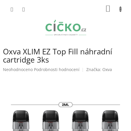
Přejít
NÁKUP
na
obsah
KOŠÍK
Oxva XLIM EZ Top Fill náhradní
cartridge 3ks
Průměrné
Neohodnoceno
Podrobnosti hodnocení
Značka:
Oxva
hodnocení
produktu
je
0,0
z
5
hvězdiček.