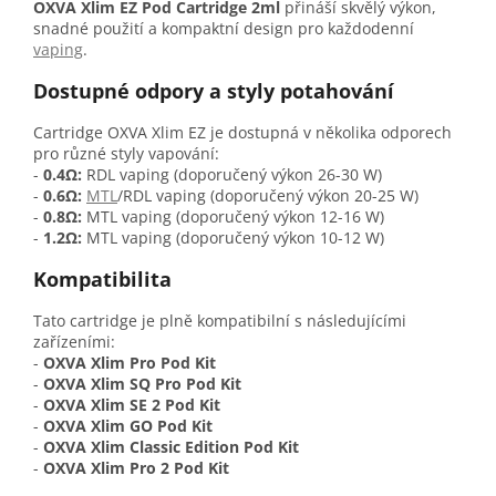
OXVA Xlim EZ Pod Cartridge 2ml
přináší skvělý výkon,
snadné použití a kompaktní design pro každodenní
vaping
.
Dostupné odpory a styly potahování
Cartridge OXVA Xlim EZ je dostupná v několika odporech
pro různé styly vapování:
-
0.4Ω:
RDL vaping (doporučený výkon 26-30 W)
-
0.6Ω:
MTL
/RDL vaping (doporučený výkon 20-25 W)
-
0.8Ω:
MTL vaping (doporučený výkon 12-16 W)
-
1.2Ω:
MTL vaping (doporučený výkon 10-12 W)
Kompatibilita
Tato cartridge je plně kompatibilní s následujícími
zařízeními:
-
OXVA Xlim Pro Pod Kit
-
OXVA Xlim SQ Pro Pod Kit
-
OXVA Xlim SE 2 Pod Kit
-
OXVA Xlim GO Pod Kit
-
OXVA Xlim Classic Edition Pod Kit
-
OXVA Xlim Pro 2 Pod Kit