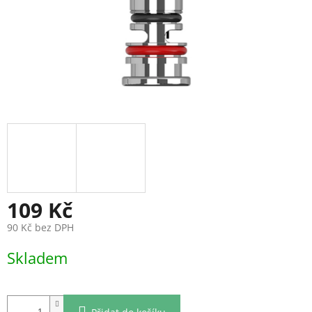
109 Kč
90 Kč bez DPH
Měrná
Skladem
cena: