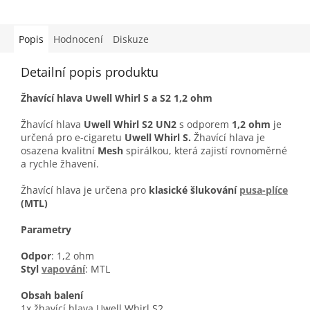
Popis
Hodnocení
Diskuze
Detailní popis produktu
Žhavící hlava Uwell Whirl S a S2 1,2 ohm
Žhavící hlava
Uwell Whirl S2 UN2
s odporem
1,2 ohm
je
určená pro e-cigaretu
Uwell Whirl S.
Žhavící hlava je
osazena kvalitní
Mesh
spirálkou, která zajistí rovnoměrné
a rychle žhavení.
Žhavící hlava je určena pro
klasické šlukování
pusa-plíce
(MTL)
Parametry
Odpor
: 1,2 ohm
Styl
vapování
: MTL
Obsah balení
1x žhavící hlava Uwell Whirl S2