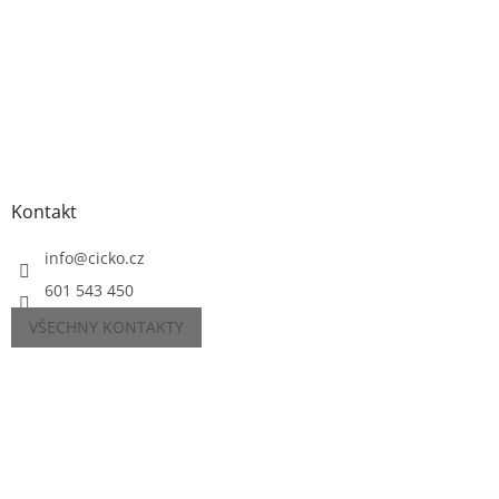
Kontakt
info
@
cicko.cz
601 543 450
VŠECHNY KONTAKTY