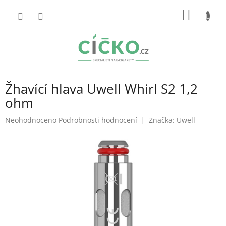
Přejít
NÁKUP
na
obsah
KOŠÍK
Žhavící hlava Uwell Whirl S2 1,2
ohm
Průměrné
Neohodnoceno
Podrobnosti hodnocení
Značka:
Uwell
hodnocení
produktu
je
0,0
z
5
hvězdiček.