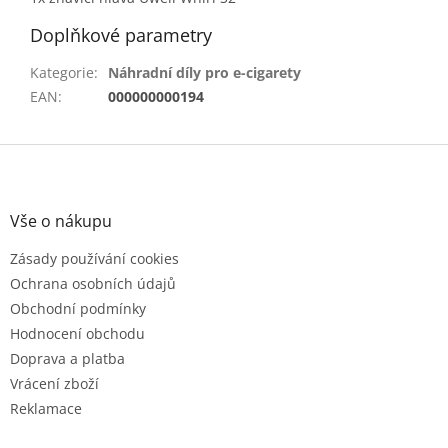
Doplňkové parametry
Kategorie
:
Náhradní díly pro e-cigarety
EAN
:
000000000194
Z
á
p
a
Vše o nákupu
t
Zásady používání cookies
í
Ochrana osobních údajů
Obchodní podmínky
Hodnocení obchodu
Doprava a platba
Vrácení zboží
Reklamace