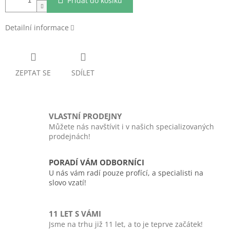
Přidat do košíku
Detailní informace
ZEPTAT SE
SDÍLET
VLASTNÍ PRODEJNY
Můžete nás navštívit i v našich specializovaných
prodejnách!
PORADÍ VÁM ODBORNÍCI
U nás vám radí pouze profící, a specialisti na
slovo vzatí!
11 LET S VÁMI
Jsme na trhu již 11 let, a to je teprve začátek!