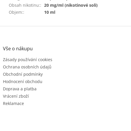
Obsah nikotinu:
:
20 mg/ml (nikotinové soli)
Objem:
:
10 ml
Z
á
p
a
Vše o nákupu
t
Zásady používání cookies
í
Ochrana osobních údajů
Obchodní podmínky
Hodnocení obchodu
Doprava a platba
Vrácení zboží
Reklamace