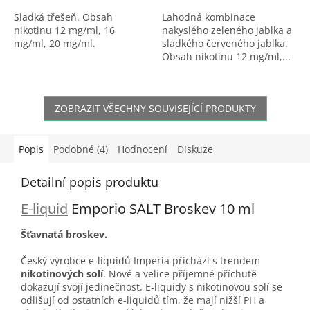
Sladká třešeň. Obsah
Lahodná kombinace
nikotinu 12 mg/ml, 16
nakyslého zeleného jablka a
mg/ml, 20 mg/ml.
sladkého červeného jablka.
Obsah nikotinu 12 mg/ml,...
ZOBRAZIT VŠECHNY SOUVISEJÍCÍ PRODUKTY
Popis
Podobné (4)
Hodnocení
Diskuze
Detailní popis produktu
E-liquid
Emporio SALT Broskev 10 ml
Šťavnatá broskev.
Český výrobce e-liquidů Imperia přichází s trendem
nikotinových solí
. Nové a velice příjemné příchutě
dokazují svojí jedinečnost. E-liquidy s nikotinovou solí se
odlišují od ostatních e-liquidů tím, že mají nižší PH a