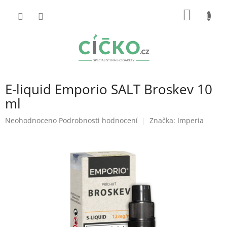
Přejít
NÁKUP
na
obsah
KOŠÍK
E-liquid Emporio SALT Broskev 10
ml
Průměrné
Neohodnoceno
Podrobnosti hodnocení
Značka:
Imperia
hodnocení
produktu
je
0,0
z
5
hvězdiček.