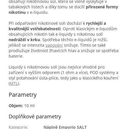
obsahují nikotinovou sůl, která se volně vyskytuje v
tabákových listech a díky tomu se docílí
přirozené formy
nikotinu
v e-liquidu.
Při odpařování nikotinové soli dochází k
rychlejší a
kvalitnější vstřebatelnosti
. Oproti klasickým e-liquidům
obsahujících nikotin tak e-liquidy s nikotinou solí
nedráždí v krku
. Spotřeba těchto e-liquidů je nižší,
jelikož se intenzita
vapování
snižuje. Tímto se také
prodlužuje životnost žhavících hlav a snižuje se spotřeba
baterie.
Liquidy s nikotinovou solí jsou nejvíce vhodné pro
zařízení s vyšším odporem (1 ohm a více), POD systémy a
styl potahování ústa-plíce, tedy jako u klasického kouření
(
MTL
).
Parametry
Objem:
10 ml
Doplňkové parametry
Kategorie
:
Náplně Emporio SALT