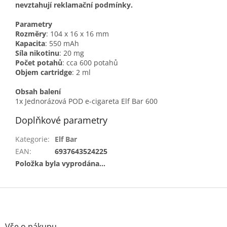
nevztahují reklamační podmínky.
Parametry
Rozměry
: 104 x 16 x 16 mm
Kapacita
: 550 mAh
Síla nikotinu
: 20 mg
Počet potahů
: cca 600 potahů
Objem cartridge
: 2 ml
Obsah balení
1x Jednorázová POD e-cigareta Elf Bar 600
Doplňkové parametry
Kategorie
:
Elf Bar
EAN
:
6937643524225
Položka byla vyprodána…
Z
á
p
a
Vše o nákupu