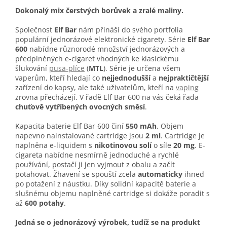
Dokonalý mix čerstvých borůvek a zralé maliny.
Společnost
Elf Bar
nám přináší do svého portfolia
populární jednorázové elektronické cigarety. Série
Elf Bar
600
nabídne různorodé množství jednorázových a
předplněných e-cigaret vhodných ke klasickému
šlukování
pusa-plíce
(
MTL
). Série je určena všem
vaperům, kteří hledají co
nejjednodušší
a
nejpraktičtější
zařízení do kapsy, ale také uživatelům, kteří na
vaping
zrovna přecházejí. V řadě Elf Bar 600 na vás čeká řada
chuťově vytříbených ovocných směsí
.
Kapacita baterie Elf Bar 600 činí
550 mAh
. Objem
napevno nainstalované cartridge jsou
2 ml
. Cartridge je
naplněna e-liquidem s
nikotinovou solí
o síle
20 mg
. E-
cigareta nabídne nesmírně jednoduché a rychlé
používání, postačí ji jen vyjmout z obalu a začít
potahovat. Žhavení se spouští zcela
automaticky
ihned
po potažení z náustku. Díky solidní kapacitě baterie a
slušnému objemu naplněné cartridge si dokáže poradit s
až
600 potahy
.
Jedná se o jednorázový výrobek, tudíž se na produkt