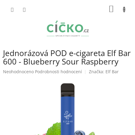
Přejít
NÁKUP
na
obsah
KOŠÍK
Jednorázová POD e-cigareta Elf Bar
600 - Blueberry Sour Raspberry
Průměrné
Neohodnoceno
Podrobnosti hodnocení
Značka:
Elf Bar
hodnocení
produktu
je
0,0
z
5
hvězdiček.