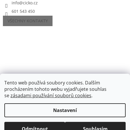
info
@
cicko.cz
601 543 450
VŠECHNY KONTAKTY
Tento web používá soubory cookies. Dalším
procházením tohoto webu vyjadřujete souhlas
se
zásadami používání souborů cookies
.
Vytvořil Shoptet
Nastavení
Copyright 2026
Cíčko.cz
. Všechna práva vyhrazena.
Upravit
nastavení cookies
Odmítnout
Souhlasím