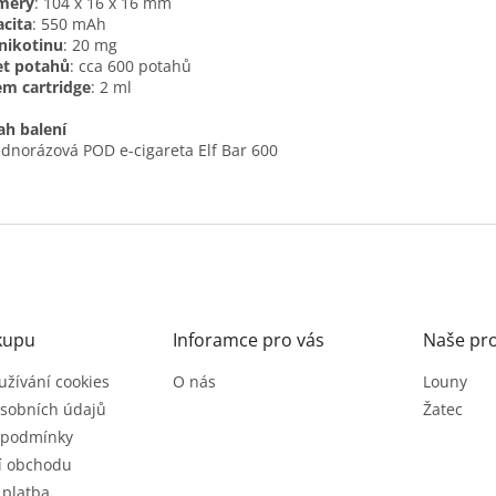
měry
: 104 x 16 x 16 mm
cita
: 550 mAh
 nikotinu
: 20 mg
et potahů
: cca 600 potahů
m cartridge
: 2 ml
h balení
ednorázová POD e-cigareta Elf Bar 600
kupu
Inforamce pro vás
Naše pr
užívání cookies
O nás
Louny
sobních údajů
Žatec
 podmínky
í obchodu
 platba