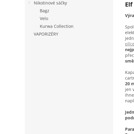
Nikotinové sáčky
Elf
Bagz
Výra
Velo
Kurwa Collection
Spo
elek
VAPORIZÉRY
jedn
plíc
nejp
přec
smě
Kapa
cart
20 
jen 
ihne
napl
Jedn
pod
Par