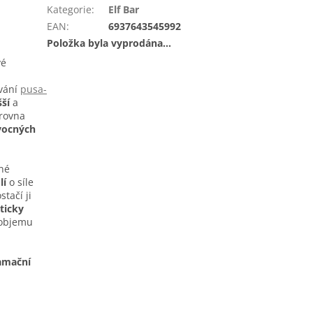
Kategorie
:
Elf Bar
EAN
:
6937643545992
Položka byla vyprodána…
vé
ování
pusa-
ší
a
rovna
vocných
né
lí
o síle
tačí ji
ticky
 objemu
lamační