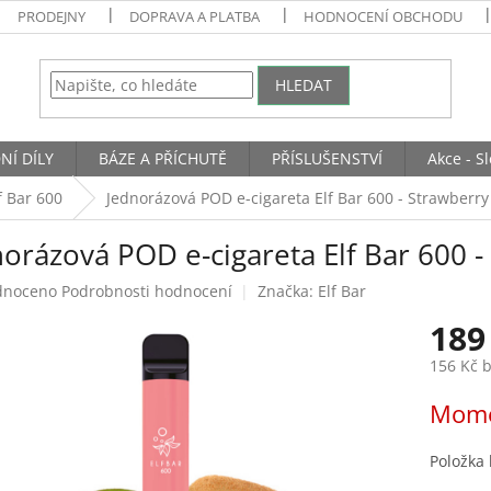
PRODEJNY
DOPRAVA A PLATBA
HODNOCENÍ OBCHODU
HLEDAT
NÍ DÍLY
BÁZE A PŘÍCHUTĚ
PŘÍSLUŠENSTVÍ
Akce - S
f Bar 600
Jednorázová POD e-cigareta Elf Bar 600 - Strawberry
orázová POD e-cigareta Elf Bar 600 -
né
dnoceno
Podrobnosti hodnocení
Značka:
Elf Bar
ení
189
tu
156 Kč 
Měrná
Mome
cena:
ek.
Položka