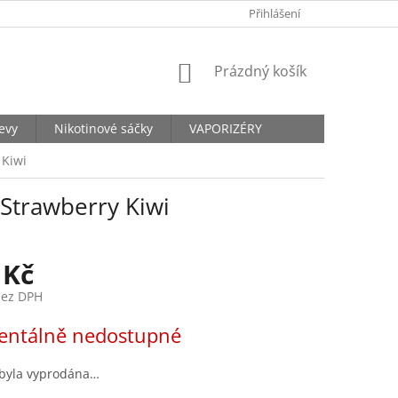
KONTAKTY
Přihlášení
NÁKUPNÍ
Prázdný košík
KOŠÍK
levy
Nikotinové sáčky
VAPORIZÉRY
 Kiwi
 Strawberry Kiwi
 Kč
bez DPH
ntálně nedostupné
 byla vyprodána…