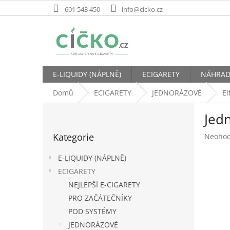
Přejít
601 543 450
info@cicko.cz
na
obsah
E-LIQUIDY (NÁPLNĚ)
ECIGARETY
NÁHRAD
Domů
ECIGARETY
JEDNORÁZOVÉ
El
P
Jedn
o
Přeskočit
s
Kategorie
Průměr
Neoho
kategorie
t
hodnoc
r
produk
E-LIQUIDY (NÁPLNĚ)
a
je
ECIGARETY
n
0,0
NEJLEPŠÍ E-CIGARETY
z
n
5
í
PRO ZAČÁTEČNÍKY
hvězdič
p
POD SYSTÉMY
a
JEDNORÁZOVÉ