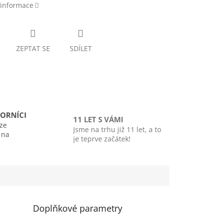
 informace
ZEPTAT SE
SDÍLET
ORNÍCI
11 LET S VÁMI
ze
Jsme na trhu již 11 let, a to
i na
je teprve začátek!
Doplňkové parametry