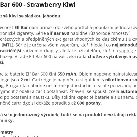
 Bar 600 - Strawberry Kiwi
zné kiwi se sladkou jahodou.
lečnost
Elf Bar
nám přináší do svého portfolia populární jednorázo
tronické cigarety. Série
Elf Bar 600
nabídne různorodé množství
orázových a předplněných e-cigaret vhodných ke klasickému šluk
e
(
MTL
). Série je určena všem vaperům, kteří hledají co
nejjednoduš
raktičtější
zařízení do kapsy, ale také uživatelům, kteří na
vaping
z
házejí. V řadě Elf Bar 600 na vás čeká řada
chuťově vytříbených o
sí
.
cita baterie Elf Bar 600 činí
550 mAh
. Objem napevno nainstalova
ridge jsou
2 ml
. Cartridge je naplněna e-liquidem s
nikotinovou so
mg
. E-cigareta nabídne nesmírně jednoduché a rychlé používání, pos
vyjmout z obalu a začít potahovat. Žhavení se spouští zcela
automa
d po potažení z náustku. Díky solidní kapacitě baterie a slušnému
něné cartridge si dokáže poradit s až
600 potahy
.
á se o jednorázový výrobek, tudíž se na produkt nevztahují rek
mínky.
ametry