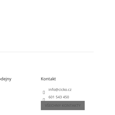
odejny
Kontakt
info
@
cicko.cz
601 543 450
VŠECHNY KONTAKTY