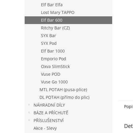
n
Elf Bar Elfa
e
Lost Mary TAPPO
l
Elf Bar 600
Ritchy Bar (CZ)
SYX Bar
SYX Pod
Elf Bar 1000
Emporio Pod
Oxva SlimStick
Vuse POD
Vuse Go 1000
MTL POTAH (pusa-plíce)
DL POTAH (přímo do plic)
NÁHRADNÍ DÍLY
Popi
BÁZE A PŘÍCHUTĚ
PŘÍSLUŠENSTVÍ
Det
Akce - Slevy