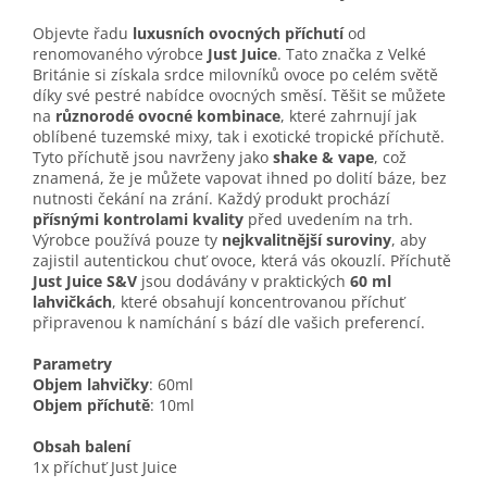
Objevte řadu
luxusních ovocných příchutí
od
renomovaného výrobce
Just Juice
. Tato značka z Velké
Británie si získala srdce milovníků ovoce po celém světě
díky své pestré nabídce ovocných směsí. Těšit se můžete
na
různorodé ovocné kombinace
, které zahrnují jak
oblíbené tuzemské mixy, tak i exotické tropické příchutě.
Tyto příchutě jsou navrženy jako
shake & vape
, což
znamená, že je můžete vapovat ihned po dolití báze, bez
nutnosti čekání na zrání. Každý produkt prochází
přísnými kontrolami kvality
před uvedením na trh.
Výrobce používá pouze ty
nejkvalitnější suroviny
, aby
zajistil autentickou chuť ovoce, která vás okouzlí. Příchutě
Just Juice S&V
jsou dodávány v praktických
60 ml
lahvičkách
, které obsahují koncentrovanou příchuť
připravenou k namíchání s bází dle vašich preferencí.
Parametry
Objem lahvičky
: 60ml
Objem příchutě
: 10ml
Obsah balení
1x příchuť Just Juice