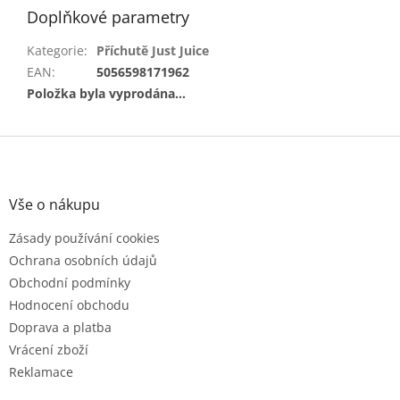
Doplňkové parametry
Kategorie
:
Příchutě Just Juice
EAN
:
5056598171962
Položka byla vyprodána…
Z
á
p
a
Vše o nákupu
t
Zásady používání cookies
í
Ochrana osobních údajů
Obchodní podmínky
Hodnocení obchodu
Doprava a platba
Vrácení zboží
Reklamace