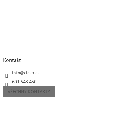
Kontakt
info
@
cicko.cz
601 543 450
VŠECHNY KONTAKTY