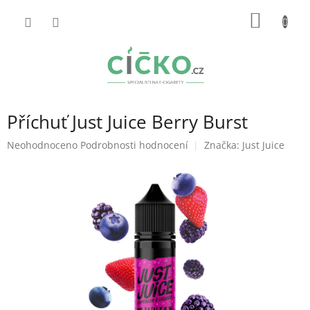
Přejít
NÁKUP
na
obsah
KOŠÍK
Příchuť Just Juice Berry Burst
Průměrné
Neohodnoceno
Podrobnosti hodnocení
Značka:
Just Juice
hodnocení
produktu
je
0,0
z
5
hvězdiček.