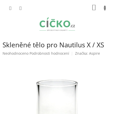
Přejít
NÁKUP
na
obsah
KOŠÍK
Skleněné tělo pro Nautilus X / XS
Průměrné
Neohodnoceno
Podrobnosti hodnocení
Značka:
Aspire
hodnocení
produktu
je
0,0
z
5
hvězdiček.