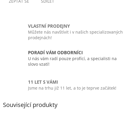
ZEPTAT SE
SDÍLET
VLASTNÍ PRODEJNY
Můžete nás navštívit i v našich specializovaných
prodejnách!
PORADÍ VÁM ODBORNÍCI
U nás vám radí pouze profící, a specialisti na
slovo vzatí!
11 LET S VÁMI
Jsme na trhu již 11 let, a to je teprve začátek!
Související produkty