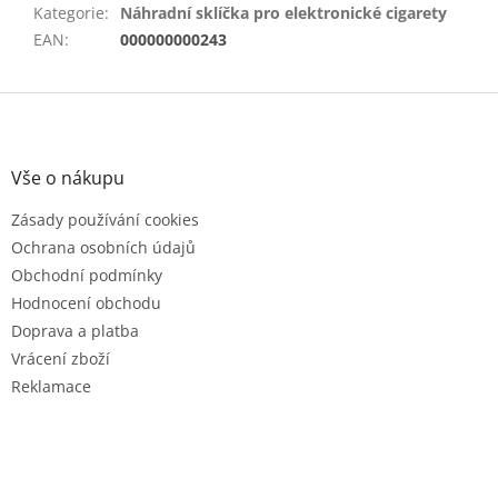
Kategorie
:
Náhradní sklíčka pro elektronické cigarety
EAN
:
000000000243
Z
á
p
a
Vše o nákupu
t
Zásady používání cookies
í
Ochrana osobních údajů
Obchodní podmínky
Hodnocení obchodu
Doprava a platba
Vrácení zboží
Reklamace