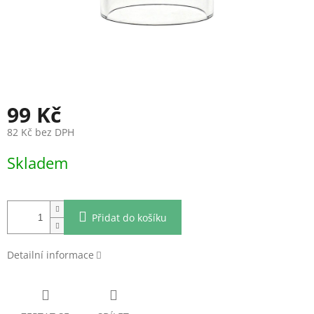
99 Kč
82 Kč bez DPH
Měrná
Skladem
cena:
Přidat do košíku
Detailní informace