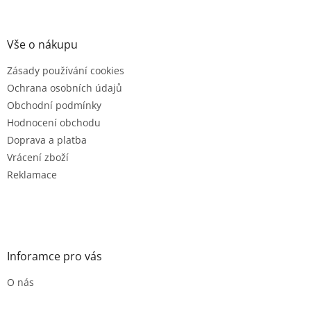
á
p
a
Vše o nákupu
t
Zásady používání cookies
í
Ochrana osobních údajů
Obchodní podmínky
Hodnocení obchodu
Doprava a platba
Vrácení zboží
Reklamace
Inforamce pro vás
O nás