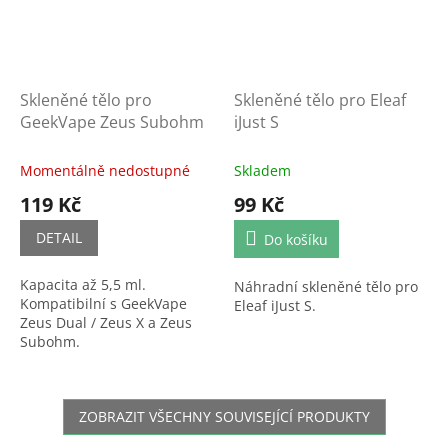
Skleněné tělo pro
Skleněné tělo pro Eleaf
GeekVape Zeus Subohm
iJust S
Momentálně nedostupné
Skladem
119 Kč
99 Kč
DETAIL
Do košíku
Kapacita až 5,5 ml.
Náhradní skleněné tělo pro
Kompatibilní s GeekVape
Eleaf iJust S.
Zeus Dual / Zeus X a Zeus
Subohm.
ZOBRAZIT VŠECHNY SOUVISEJÍCÍ PRODUKTY