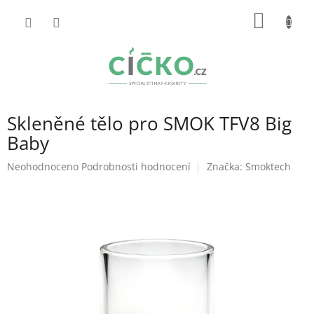
Přejít
NÁKUP
na
obsah
KOŠÍK
Skleněné tělo pro SMOK TFV8 Big
Baby
Průměrné
Neohodnoceno
Podrobnosti hodnocení
Značka:
Smoktech
hodnocení
produktu
je
0,0
z
5
hvězdiček.