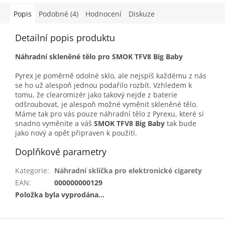
Popis
Podobné (4)
Hodnocení
Diskuze
Detailní popis produktu
Náhradní skleněné tělo pro SMOK TFV8 Big Baby
Pyrex je poměrně odolné sklo, ale nejspíš každému z nás
se ho už alespoň jednou podařilo rozbít. Vzhledem k
tomu, že clearomizér jako takový nejde z baterie
odšroubovat, je alespoň možné vyměnit skleněné tělo.
Máme tak pro vás pouze náhradní tělo z Pyrexu, které si
snadno vyměníte a váš
SMOK TFV8 Big Baby
tak bude
jako nový a opět připraven k použití.
Doplňkové parametry
Kategorie
:
Náhradní sklíčka pro elektronické cigarety
EAN
:
000000000129
Položka byla vyprodána…
Z