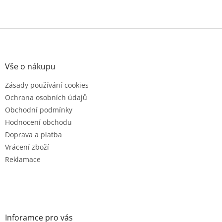
Z
á
p
a
Vše o nákupu
t
Zásady používání cookies
í
Ochrana osobních údajů
Obchodní podmínky
Hodnocení obchodu
Doprava a platba
Vrácení zboží
Reklamace
Inforamce pro vás