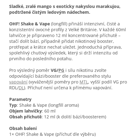
Sladké, zralé mango s exoticky nakyslou marakujou,
podtržené čistým ledovým nádechem.
OHF! Shake & Vape
(longfill) přináší intenzivní, čisté a
konzistentní ovocné profily z Velké Británie. V každé 60ml
lahvičce je připraveno 12 ml koncentrované příchutě –
stačí dolít bází, případně přidat nikotinový booster,
protřepat a krátce nechat uležet. Jednoduchá příprava,
spolehlivý chuťový výsledek, který si drží intenzitu od
prvního do posledního potahu.
Pro výsledný poměr
VG/
PG
i sílu nikotinu zvolte
odpovídající bázi/booster dle preferovaného stylu
vapování
(vyváženější poměry pro
MTL
, vyšší podíl VG pro
RDL/
DL
). Příchuť není určena k přímému vapování.
Parametry
Typ
: Shake & Vape (longfill aroma)
Objem lahvičky
: 60 ml
Obsah příchutě
: 12 ml (k dolití bází/boosterem)
Obsah balení
1× OHF! Shake & Vape (příchuť dle výběru)