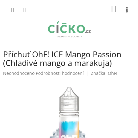
Přejít
NÁKUP
na
obsah
KOŠÍK
Příchuť OhF! ICE Mango Passion
(Chladivé mango a marakuja)
Průměrné
Neohodnoceno
Podrobnosti hodnocení
Značka:
OhF!
hodnocení
produktu
je
0,0
z
5
hvězdiček.