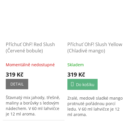
Příchuť OhF! Red Slush
Příchuť OhF! Slush Yellow
(Červené bobule)
(Chladivé mango)
Momentálně nedostupné
Skladem
319 Kč
319 Kč
DETAIL
Do košíku
Šťavnatý mix jahody, třešně,
Zralé, medově sladké mango
maliny a borůvky s ledovým
protnuté pořádnou porcí
nádechem. V 60 ml lahvičce
ledu. V 60 ml lahvičce je 12
je 12 ml aroma.
ml aroma.