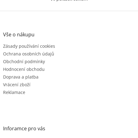
O
v
l
Z
á
á
d
p
a
a
Vše o nákupu
c
t
í
Zásady používání cookies
í
p
r
Ochrana osobních údajů
v
Obchodní podmínky
k
Hodnocení obchodu
y
v
Doprava a platba
ý
Vrácení zboží
p
Reklamace
i
s
u
Inforamce pro vás