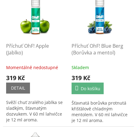
r
p
o
i
d
s
u
p
k
r
t
o
ů
d
Příchuť OhF! Apple
Příchuť OhF! Blue Berg
u
(Jablko)
(Borůvka a mentol)
k
t
Momentálně nedostupné
Skladem
ů
319 Kč
319 Kč
DETAIL
Do košíku
Svěží chuť zralého jablka se
Šťavnatá borůvka protnutá
sladkým, šťavnatým
křišťálově chladným
dozvukem. V 60 ml lahvičce
mentolem. V 60 ml lahvičce
je 12 ml aroma.
je 12 ml aroma.