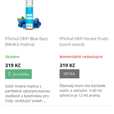
Příchuť OhF! Blue Razz
Příchuť OhF! Forest Fruits
(Modrá malina)
(Lesní ovoce)
Skladem
Momentálně nedostupné
319 Kč
319 Kč
DETAIL
Do košíku
Šťavnatý lesní mix borůvek,
Svěží modrá malina s
malin a ostružin. V 60 ml
perfektně vybalancovanou
lahvičce je 12 ml aroma.
sladkostí a kyselinkou pro
čistý, osvěžující potah....