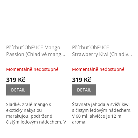
Příchuť OhF! ICE Mango
Příchuť OhF! ICE
Passion (Chladivé mango
Strawberry Kiwi (Chladivá
a marakuja)
jahoda a kiwi)
Momentálně nedostupné
Momentálně nedostupné
319 Kč
319 Kč
DETAIL
DETAIL
Sladké, zralé mango s
Šťavnatá jahoda a svěží kiwi
exoticky nakyslou
s čistým ledovým nádechem.
marakujou, podtržené
V 60 ml lahvičce je 12 ml
čistým ledovým nádechem. V
aroma.
60 ml...