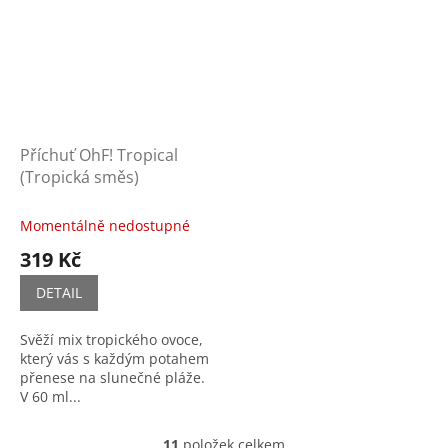
Příchuť OhF! Tropical
(Tropická směs)
Momentálně nedostupné
319 Kč
DETAIL
Svěží mix tropického ovoce,
který vás s každým potahem
přenese na slunečné pláže.
V 60 ml...
11
položek celkem