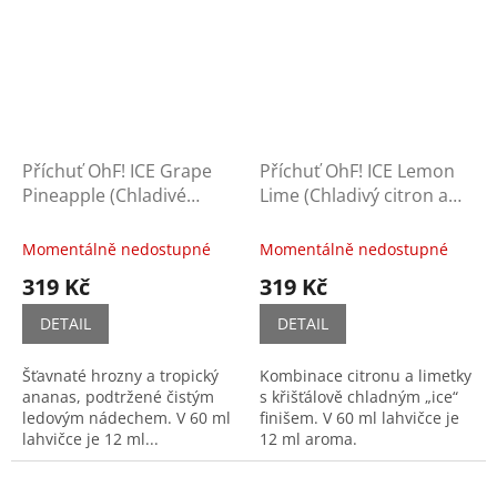
Příchuť OhF! ICE Grape
Příchuť OhF! ICE Lemon
Pineapple (Chladivé
Lime (Chladivý citron a
hrozny a ananas)
limetka)
Momentálně nedostupné
Momentálně nedostupné
319 Kč
319 Kč
DETAIL
DETAIL
Šťavnaté hrozny a tropický
Kombinace citronu a limetky
ananas, podtržené čistým
s křišťálově chladným „ice“
ledovým nádechem. V 60 ml
finišem. V 60 ml lahvičce je
lahvičce je 12 ml...
12 ml aroma.