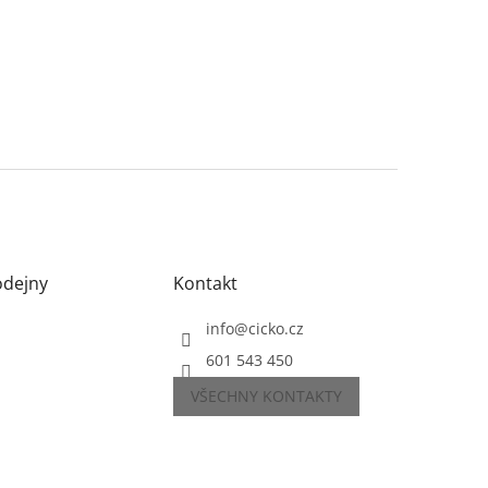
odejny
Kontakt
info
@
cicko.cz
601 543 450
VŠECHNY KONTAKTY