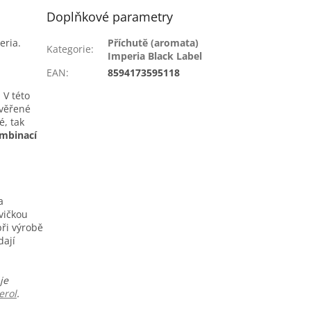
Doplňkové parametry
eria.
Příchutě (aromata)
Kategorie
:
Imperia Black Label
EAN
:
8594173595118
 V této
ověřené
é, tak
mbinací
a
vičkou
ři výrobě
dají
je
erol
.