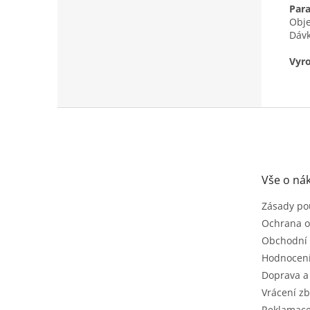
Par
Obj
Dávk
Vyro
Z
á
p
a
t
Vše o ná
í
Zásady po
Ochrana o
Obchodní
Hodnocen
Doprava a
Vrácení zb
Reklamac