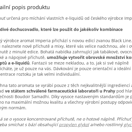
ailní popis produktu
huť určená pro míchání vlastních e-liquidů od českého výrobce Imp
divé dochucovadlo, které lze použít do jakékoliv kombinace
ý výrobce aromat Imperia přichází s novou edicí zvanou Black Line.
i naleznete nové příchutě a mixy, které vás velice nadchnou, ale i 
hutě z minulé edice. Bohatá nabídka zahrnující jak tabákové, ovocn
ké a nápojové příchutě,
umožňuje vytvořit obrovské množství ko
ptů a e-liquidů
. Fantazii se meze nekladou, a to, jak si své náplně
cháte, je už pouze na vás. Dávkování je pouze orientační a ideální
entrace roztoku je tak velmi individuální.
hna tato aromata se vyrábí pouze z těch nejkvalitnější ingrediencí 
sad
ve státem schválené farmaceutické laboratoři u Prahy
pod hla
ečnosti Boudoir Samadhi. Díky vysoce nastaveným standardům je p
o na maximální možnou kvalitu a všechny výrobní postupy odpoví
sným normám.
á se o vysoce koncentrované příchutě, ne o hotové náplně. Příchuť 
eba smíchat s bází obsahující
propylen glykol
a/nebo rostlinný
glyc