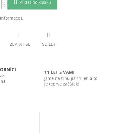
Přidat do košíku
 informace
ZEPTAT SE
SDÍLET
ORNÍCI
11 LET S VÁMI
ze
Jsme na trhu již 11 let, a to
i na
je teprve začátek!