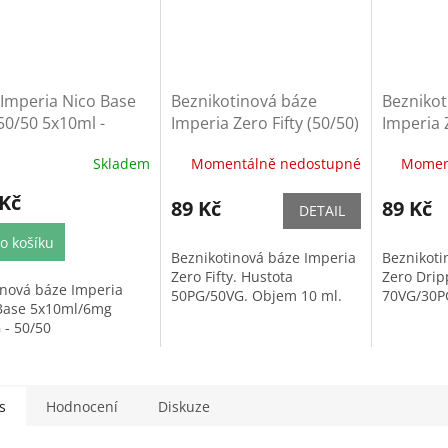
Imperia Nico Base
Beznikotinová báze
Beznikot
50/50 5x10ml -
Imperia Zero Fifty (50/50)
Imperia 
ml
10ml
(70/30) 
Skladem
Momentálně nedostupné
Momen
 Kč
89 Kč
89 Kč
DETAIL
o košíku
Beznikotinová báze Imperia
Beznikoti
Zero Fifty. Hustota
Zero Drip
inová báze Imperia
50PG/50VG. Objem 10 ml.
70VG/30P
Base 5x10ml/6mg
 - 50/50
s
Hodnocení
Diskuze