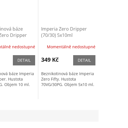
inová báze
Imperia Zero Dripper
Zero Dripper
(70/30) 5x10ml
10ml
beznikotinová báze
tálně nedostupné
Momentálně nedostupné
349 Kč
DETAIL
DETAIL
nová báze Imperia
Beznikotinová báze Imperia
per. Hustota
Zero Fifty. Hustota
G. Objem 10 ml.
70VG/30PG. Objem 5x10 ml.