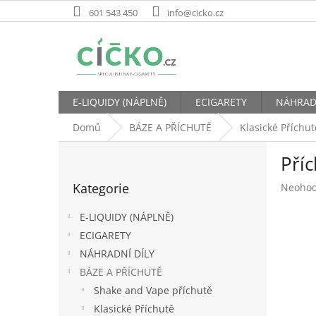
Přejít
601 543 450
info@cicko.cz
na
obsah
E-LIQUIDY (NÁPLNĚ)
ECIGARETY
NÁHRAD
Domů
BÁZE A PŘÍCHUTĚ
Klasické Příchut
P
Příc
o
Přeskočit
s
Kategorie
Průměr
Neoho
kategorie
t
hodnoc
r
produk
E-LIQUIDY (NÁPLNĚ)
a
je
ECIGARETY
n
0,0
NÁHRADNÍ DÍLY
z
n
5
í
BÁZE A PŘÍCHUTĚ
hvězdič
p
Shake and Vape příchutě
a
Klasické Příchutě