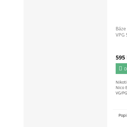
Báze 
VPG 
6mg/
595
D
Nikot
Nico 
VG/PG
Popi