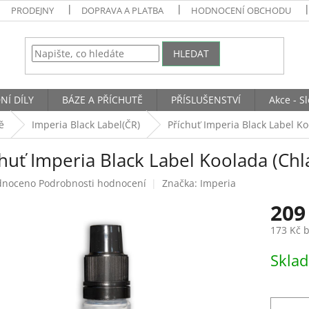
PRODEJNY
DOPRAVA A PLATBA
HODNOCENÍ OBCHODU
HLEDAT
NÍ DÍLY
BÁZE A PŘÍCHUTĚ
PŘÍSLUŠENSTVÍ
Akce - S
ě
Imperia Black Label(ČR)
Příchuť Imperia Black Label Ko
huť Imperia Black Label Koolada (Chl
né
dnoceno
Podrobnosti hodnocení
Značka:
Imperia
ení
209
tu
173 Kč 
Měrná
Skla
cena:
ek.