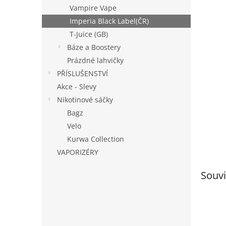
n
Vampire Vape
e
Imperia Black Label(ČR)
l
T-Juice (GB)
Báze a Boostery
Prázdné lahvičky
PŘÍSLUŠENSTVÍ
Akce - Slevy
Nikotinové sáčky
Bagz
Velo
Kurwa Collection
VAPORIZÉRY
Souvi