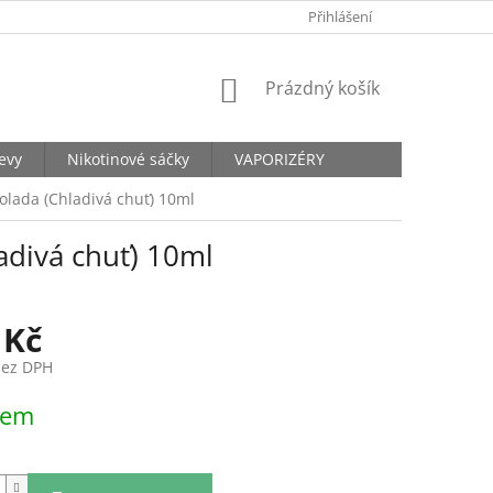
KONTAKTY
Přihlášení
NÁKUPNÍ
Prázdný košík
KOŠÍK
levy
Nikotinové sáčky
VAPORIZÉRY
olada (Chladivá chuť) 10ml
adivá chuť) 10ml
 Kč
bez DPH
dem