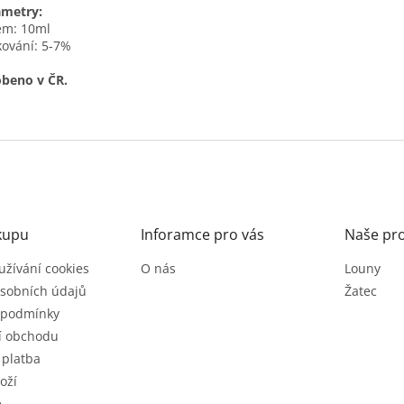
ametry:
em: 10ml
ování: 5-7%
beno v ČR.
kupu
Inforamce pro vás
Naše pr
užívání cookies
O nás
Louny
sobních údajů
Žatec
 podmínky
í obchodu
 platba
oží
e