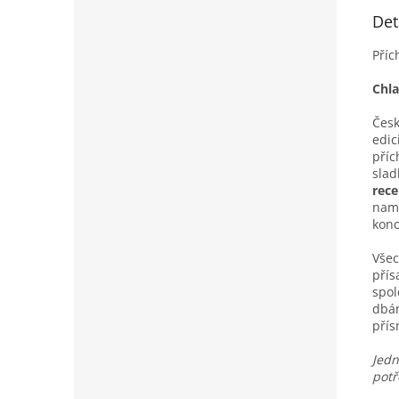
Det
Příc
Chla
Česk
edic
příc
slad
rece
namí
konc
Všec
pří
spol
dbán
pří
Jedn
potř