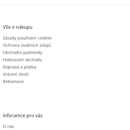
Z
á
p
a
Vše o nákupu
t
Zásady používání cookies
í
Ochrana osobních údajů
Obchodní podmínky
Hodnocení obchodu
Doprava a platba
Vrácení zboží
Reklamace
Inforamce pro vás
O nás