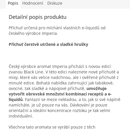
Popis
Hodnocení
Diskuze
Detailní popis produktu
Příchuť určená pro míchání vlastních e-liquidů od
českého výrobce Imperia.
Příchuť čerstvě utržené a sladké hrušky
Český výrobce aromat Imperia přichází s novou edicí
zvanou Black Line. V této edici naleznete nové příchutě a
mixy, které vás velice nadchnou, ale i ověřené příchutě z
minulé edice. Bohatá nabídka zahrnující jak tabákové,
ovocné, tak sladké a nápojové příchutě,
umožňuje
vytvořit obrovské množství kombinací receptů a e-
liquidů
. Fantazii se meze nekladou, a to, jak si své náplně
namícháte, je už pouze na vás. Dávkování je pouze
orientační a ideální koncentrace roztoku je tak velmi
individuální.
Všechna tato aromata se vyrábí pouze z těch