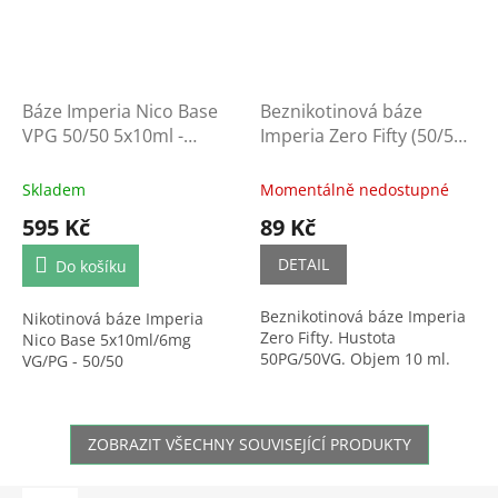
Báze Imperia Nico Base
Beznikotinová báze
VPG 50/50 5x10ml -
Imperia Zero Fifty (50/50)
6mg/ml
10ml
Skladem
Momentálně nedostupné
595 Kč
89 Kč
DETAIL
Do košíku
Beznikotinová báze Imperia
Nikotinová báze Imperia
Zero Fifty. Hustota
Nico Base 5x10ml/6mg
50PG/50VG. Objem 10 ml.
VG/PG - 50/50
ZOBRAZIT VŠECHNY SOUVISEJÍCÍ PRODUKTY