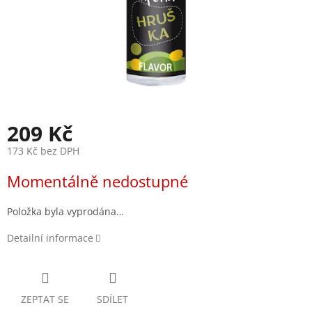
209 Kč
173 Kč bez DPH
Měrná
Momentálně nedostupné
cena:
Položka byla vyprodána…
Detailní informace
ZEPTAT SE
SDÍLET