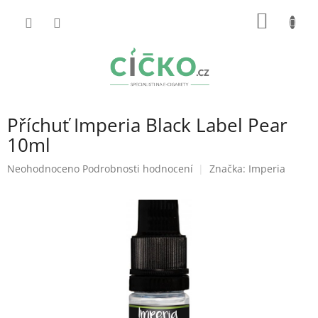
Přejít
NÁKUP
na
obsah
KOŠÍK
Příchuť Imperia Black Label Pear
10ml
Průměrné
Neohodnoceno
Podrobnosti hodnocení
Značka:
Imperia
hodnocení
produktu
je
0,0
z
5
hvězdiček.