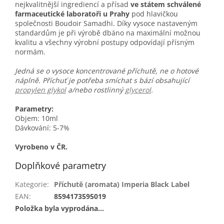
nejkvalitnější ingrediencí a přísad
ve státem schválené
farmaceutické laboratoři u Prahy
pod hlavičkou
společnosti Boudoir Samadhi. Díky vysoce nastaveným
standardům je při výrobě dbáno na maximální možnou
kvalitu a všechny výrobní postupy odpovídají přísným
normám.
Jedná se o vysoce koncentrované příchutě, ne o hotové
náplně. Příchuť je potřeba smíchat s bází obsahující
propylen glykol
a/nebo rostlinný
glycerol
.
Parametry:
Objem: 10ml
Dávkování: 5-7%
Vyrobeno v ČR.
Doplňkové parametry
Kategorie
:
Příchutě (aromata) Imperia Black Label
EAN
:
8594173595019
Položka byla vyprodána…