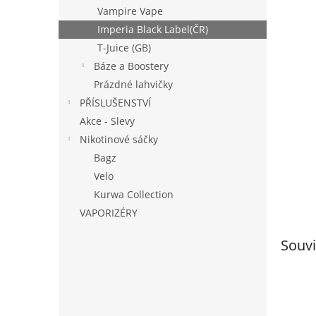
n
Vampire Vape
e
Imperia Black Label(ČR)
l
T-Juice (GB)
Báze a Boostery
Prázdné lahvičky
PŘÍSLUŠENSTVÍ
Akce - Slevy
Nikotinové sáčky
Bagz
Velo
Kurwa Collection
VAPORIZÉRY
Souvi