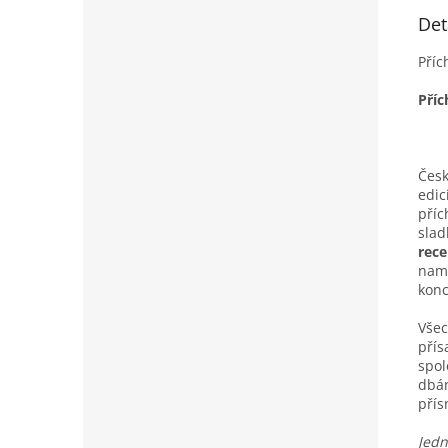
Det
Příc
Příc
Česk
edic
příc
slad
rece
namí
konc
Všec
pří
spol
dbán
pří
Jedn