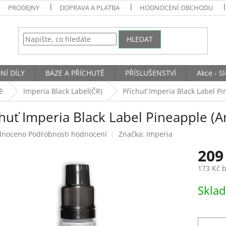
PRODEJNY
DOPRAVA A PLATBA
HODNOCENÍ OBCHODU
HLEDAT
NÍ DÍLY
BÁZE A PŘÍCHUTĚ
PŘÍSLUŠENSTVÍ
Akce - S
ě
Imperia Black Label(ČR)
Příchuť Imperia Black Label P
chuť Imperia Black Label Pineapple (
né
dnoceno
Podrobnosti hodnocení
Značka:
Imperia
ení
209
tu
173 Kč 
Měrná
Skla
cena:
ek.