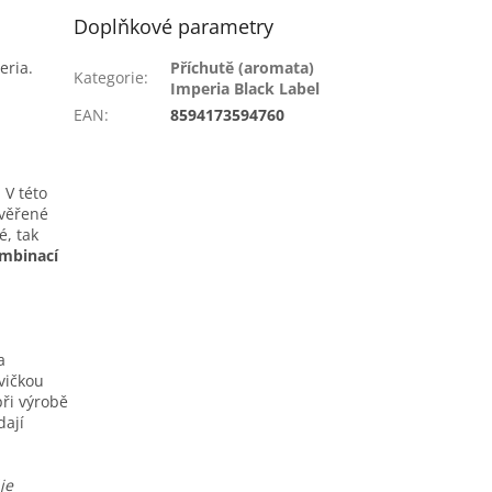
Doplňkové parametry
eria.
Příchutě (aromata)
Kategorie
:
Imperia Black Label
EAN
:
8594173594760
 V této
ověřené
é, tak
mbinací
a
vičkou
ři výrobě
dají
je