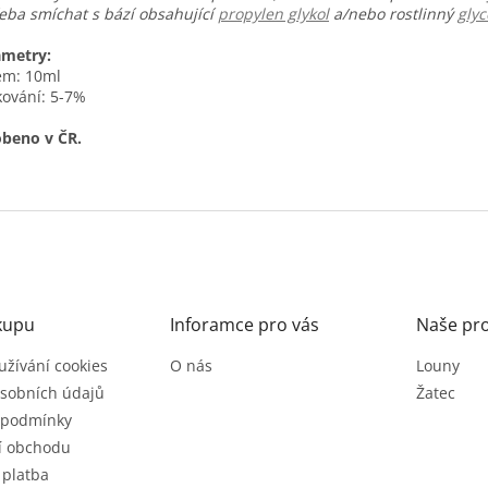
eba smíchat s bází obsahující
propylen glykol
a/nebo rostlinný
glyc
ametry:
em: 10ml
ování: 5-7%
beno v ČR.
kupu
Inforamce pro vás
Naše pr
užívání cookies
O nás
Louny
sobních údajů
Žatec
 podmínky
í obchodu
 platba