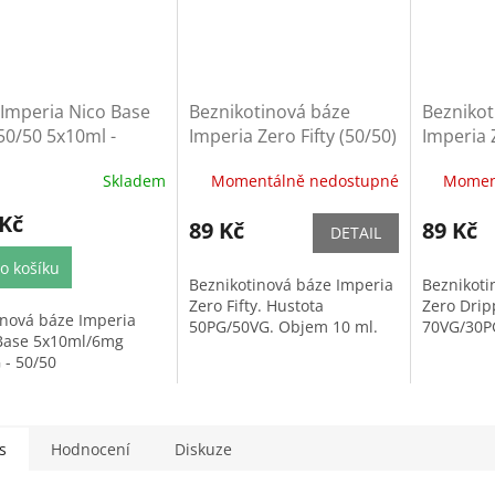
Imperia Nico Base
Beznikotinová báze
Beznikot
50/50 5x10ml -
Imperia Zero Fifty (50/50)
Imperia 
ml
10ml
(70/30) 
Skladem
Momentálně nedostupné
Momen
 Kč
89 Kč
89 Kč
DETAIL
o košíku
Beznikotinová báze Imperia
Beznikoti
Zero Fifty. Hustota
Zero Drip
inová báze Imperia
50PG/50VG. Objem 10 ml.
70VG/30P
Base 5x10ml/6mg
 - 50/50
s
Hodnocení
Diskuze