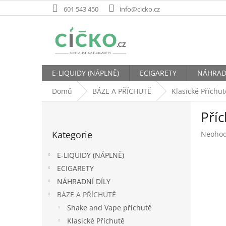
Přejít
601 543 450
info@cicko.cz
na
obsah
E-LIQUIDY (NÁPLNĚ)
ECIGARETY
NÁHRAD
Domů
BÁZE A PŘÍCHUTĚ
Klasické Příchut
P
Pří
o
Přeskočit
s
Kategorie
Průměr
Neoho
kategorie
t
hodnoc
r
produk
E-LIQUIDY (NÁPLNĚ)
a
je
ECIGARETY
n
0,0
NÁHRADNÍ DÍLY
z
n
5
í
BÁZE A PŘÍCHUTĚ
hvězdič
p
Shake and Vape příchutě
a
Klasické Příchutě