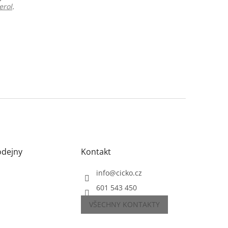
erol
.
odejny
Kontakt
info
@
cicko.cz
601 543 450
VŠECHNY KONTAKTY