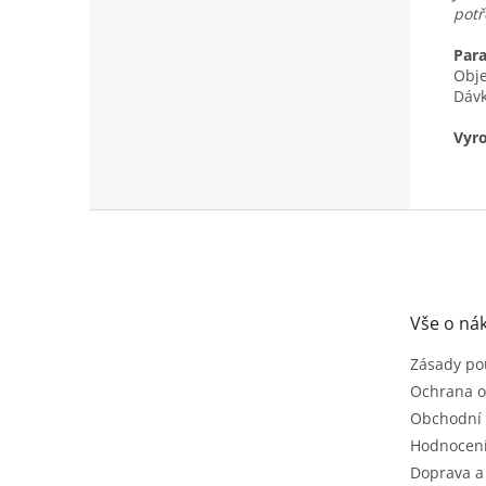
potř
Par
Obj
Dávk
Vyro
Z
á
p
a
t
Vše o ná
í
Zásady po
Ochrana o
Obchodní
Hodnocen
Doprava a