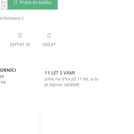
Přidat do košíku
 informace
ZEPTAT SE
SDÍLET
ORNÍCI
11 LET S VÁMI
ze
Jsme na trhu již 11 let, a to
i na
je teprve začátek!