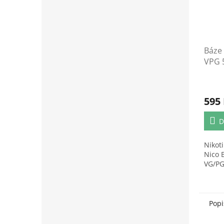
Báze 
VPG 
6mg/
595
D
Nikot
Nico 
VG/PG
Popi