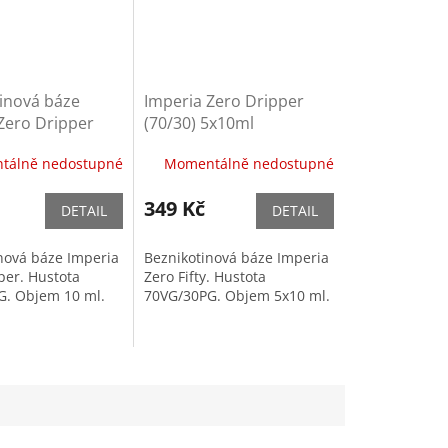
inová báze
Imperia Zero Dripper
Zero Dripper
(70/30) 5x10ml
10ml
beznikotinová báze
tálně nedostupné
Momentálně nedostupné
349 Kč
DETAIL
DETAIL
nová báze Imperia
Beznikotinová báze Imperia
per. Hustota
Zero Fifty. Hustota
G. Objem 10 ml.
70VG/30PG. Objem 5x10 ml.