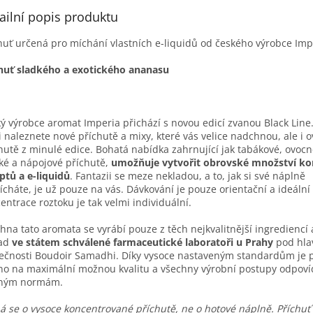
ailní popis produktu
huť určená pro míchání vlastních e-liquidů od českého výrobce Imp
huť sladkého a exotického ananasu
ý výrobce aromat Imperia přichází s novou edicí zvanou Black Line.
i naleznete nové příchutě a mixy, které vás velice nadchnou, ale i 
hutě z minulé edice. Bohatá nabídka zahrnující jak tabákové, ovocn
ké a nápojové příchutě,
umožňuje vytvořit obrovské množství ko
ptů a e-liquidů
. Fantazii se meze nekladou, a to, jak si své náplně
cháte, je už pouze na vás. Dávkování je pouze orientační a ideální
entrace roztoku je tak velmi individuální.
hna tato aromata se vyrábí pouze z těch nejkvalitnější ingrediencí 
sad
ve státem schválené farmaceutické laboratoři u Prahy
pod hla
ečnosti Boudoir Samadhi. Díky vysoce nastaveným standardům je p
o na maximální možnou kvalitu a všechny výrobní postupy odpoví
sným normám.
á se o vysoce koncentrované příchutě, ne o hotové náplně. Příchuť 