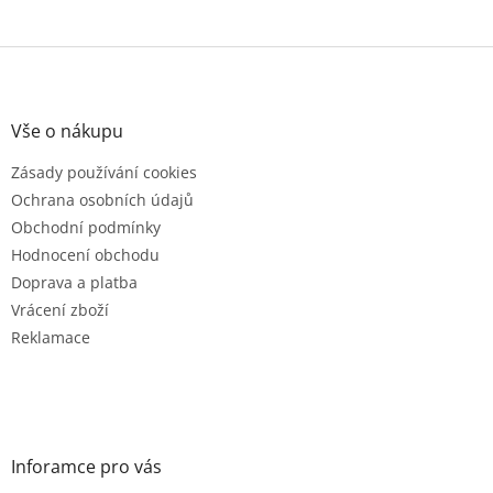
Z
á
p
a
Vše o nákupu
t
Zásady používání cookies
í
Ochrana osobních údajů
Obchodní podmínky
Hodnocení obchodu
Doprava a platba
Vrácení zboží
Reklamace
Inforamce pro vás