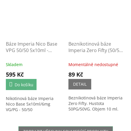
Báze Imperia Nico Base
Beznikotinová báze
VPG 50/50 5x10ml -
Imperia Zero Fifty (50/50)
6mg/ml
10ml
Skladem
Momentálně nedostupné
595 Kč
89 Kč
DETAIL
Do košíku
Beznikotinová báze Imperia
Nikotinová báze Imperia
Zero Fifty. Hustota
Nico Base 5x10ml/6mg
50PG/50VG. Objem 10 ml.
VG/PG - 50/50