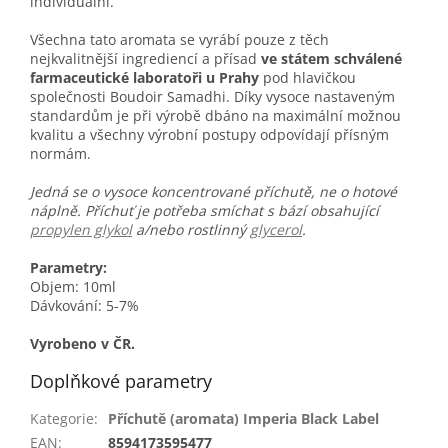
individuální.
Všechna tato aromata se vyrábí pouze z těch
nejkvalitnější ingrediencí a přísad
ve státem schválené
farmaceutické laboratoři u Prahy
pod hlavičkou
společnosti Boudoir Samadhi. Díky vysoce nastaveným
standardům je při výrobě dbáno na maximální možnou
kvalitu a všechny výrobní postupy odpovídají přísným
normám.
Jedná se o vysoce koncentrované příchutě, ne o hotové
náplně. Příchuť je potřeba smíchat s bází obsahující
propylen glykol
a/nebo rostlinný
glycerol
.
Parametry:
Objem: 10ml
Dávkování: 5-7%
Vyrobeno v ČR.
Doplňkové parametry
Kategorie
:
Příchutě (aromata) Imperia Black Label
EAN
:
8594173595477