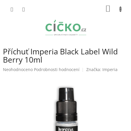
Přejít
NÁKUP
na
obsah
KOŠÍK
Příchuť Imperia Black Label Wild
Berry 10ml
Průměrné
Neohodnoceno
Podrobnosti hodnocení
Značka:
Imperia
hodnocení
produktu
je
0,0
z
5
hvězdiček.