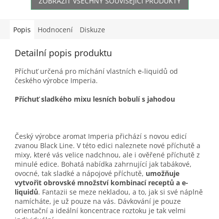
ZOBRAZIT VŠECHNY SOUVISEJÍCÍ PRODUKTY
Popis
Hodnocení
Diskuze
Detailní popis produktu
Příchuť určená pro míchání vlastních e-liquidů od
českého výrobce Imperia.
Příchuť sladkého mixu lesních bobulí s jahodou
Český výrobce aromat Imperia přichází s novou edicí
zvanou Black Line. V této edici naleznete nové příchutě a
mixy, které vás velice nadchnou, ale i ověřené příchutě z
minulé edice. Bohatá nabídka zahrnující jak tabákové,
ovocné, tak sladké a nápojové příchutě,
umožňuje
vytvořit obrovské množství kombinací receptů a e-
liquidů
. Fantazii se meze nekladou, a to, jak si své náplně
namícháte, je už pouze na vás. Dávkování je pouze
orientační a ideální koncentrace roztoku je tak velmi