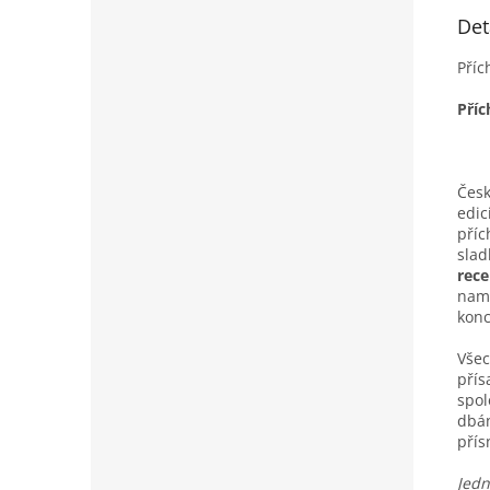
Det
Příc
Příc
Česk
edic
příc
slad
rece
namí
konc
Všec
pří
spol
dbán
pří
Jedn