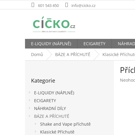
Přejít
601 543 450
info@cicko.cz
na
obsah
E-LIQUIDY (NÁPLNĚ)
ECIGARETY
NÁHRAD
Domů
BÁZE A PŘÍCHUTĚ
Klasické Příchut
P
Příc
o
Přeskočit
s
Kategorie
Průměr
Neoho
kategorie
t
hodnoc
r
produk
E-LIQUIDY (NÁPLNĚ)
a
je
ECIGARETY
n
0,0
NÁHRADNÍ DÍLY
z
n
5
í
BÁZE A PŘÍCHUTĚ
hvězdič
p
Shake and Vape příchutě
a
Klasické Příchutě