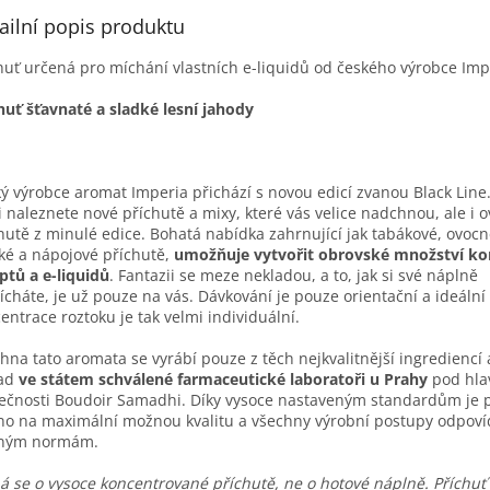
ailní popis produktu
huť určená pro míchání vlastních e-liquidů od českého výrobce Imp
huť šťavnaté a sladké lesní jahody
ý výrobce aromat Imperia přichází s novou edicí zvanou Black Line.
i naleznete nové příchutě a mixy, které vás velice nadchnou, ale i 
hutě z minulé edice. Bohatá nabídka zahrnující jak tabákové, ovocn
ké a nápojové příchutě,
umožňuje vytvořit obrovské množství ko
ptů a e-liquidů
. Fantazii se meze nekladou, a to, jak si své náplně
cháte, je už pouze na vás. Dávkování je pouze orientační a ideální
entrace roztoku je tak velmi individuální.
hna tato aromata se vyrábí pouze z těch nejkvalitnější ingrediencí 
sad
ve státem schválené farmaceutické laboratoři u Prahy
pod hla
ečnosti Boudoir Samadhi. Díky vysoce nastaveným standardům je p
o na maximální možnou kvalitu a všechny výrobní postupy odpoví
sným normám.
á se o vysoce koncentrované příchutě, ne o hotové náplně. Příchuť 