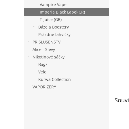
n
Vampire Vape
e
Imperia Black Label(ČR)
l
T-Juice (GB)
Báze a Boostery
Prázdné lahvičky
PŘÍSLUŠENSTVÍ
Akce - Slevy
Nikotinové sáčky
Bagz
Velo
Kurwa Collection
VAPORIZÉRY
Souvi