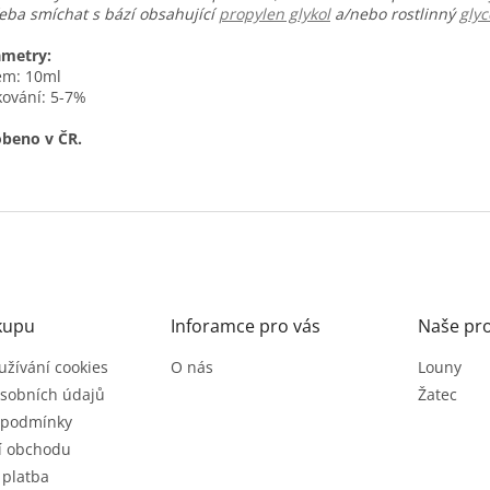
eba smíchat s bází obsahující
propylen glykol
a/nebo rostlinný
glyc
ametry:
em: 10ml
ování: 5-7%
beno v ČR.
kupu
Inforamce pro vás
Naše pr
užívání cookies
O nás
Louny
sobních údajů
Žatec
 podmínky
í obchodu
 platba