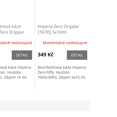
inová báze
Imperia Zero Dripper
Zero Dripper
(70/30) 5x10ml
10ml
beznikotinová báze
tálně nedostupné
Momentálně nedostupné
349 Kč
DETAIL
DETAIL
nová báze Imperia
Beznikotinová báze Imperia
per. Hustota
Zero Fifty. Hustota
G. Objem 10 ml.
70VG/30PG. Objem 5x10 ml.