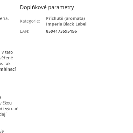
Doplňkové parametry
eria.
Příchutě (aromata)
Kategorie
:
Imperia Black Label
EAN
:
8594173595156
 V této
ověřené
é, tak
mbinací
a
vičkou
ři výrobě
dají
je