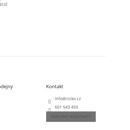
erol
.
odejny
Kontakt
info
@
cicko.cz
601 543 450
VŠECHNY KONTAKTY