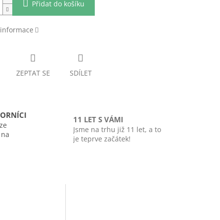
Přidat do košíku
 informace
ZEPTAT SE
SDÍLET
ORNÍCI
11 LET S VÁMI
ze
Jsme na trhu již 11 let, a to
i na
je teprve začátek!