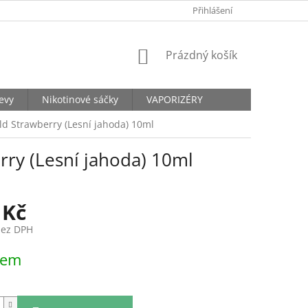
KONTAKTY
Přihlášení
NÁKUPNÍ
Prázdný košík
KOŠÍK
levy
Nikotinové sáčky
VAPORIZÉRY
ld Strawberry (Lesní jahoda) 10ml
rry (Lesní jahoda) 10ml
 Kč
bez DPH
dem