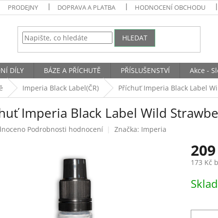
PRODEJNY
DOPRAVA A PLATBA
HODNOCENÍ OBCHODU
HLEDAT
NÍ DÍLY
BÁZE A PŘÍCHUTĚ
PŘÍSLUŠENSTVÍ
Akce - S
ě
Imperia Black Label(ČR)
Příchuť Imperia Black Label Wi
huť Imperia Black Label Wild Strawbe
né
dnoceno
Podrobnosti hodnocení
Značka:
Imperia
ení
209
tu
173 Kč 
Měrná
Skla
cena:
ek.