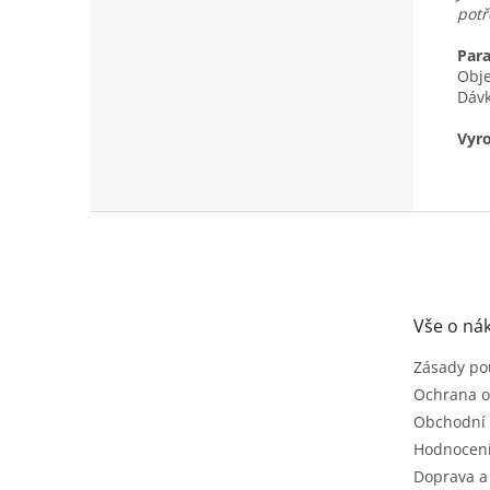
potř
Par
Obj
Dávk
Vyro
Z
á
p
a
t
Vše o ná
í
Zásady po
Ochrana o
Obchodní
Hodnocen
Doprava a