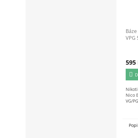
Báze 
VPG 
6mg/
595
D
Nikot
Nico 
VG/PG
Popi