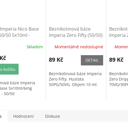
Imperia Nico Base
Beznikotinová báze
Beznikot
50/50 5x10ml -
Imperia Zero Fifty (50/50)
Imperia 
ml
10ml
(70/30) 
Skladem
Momentálně nedostupné
Momen
 Kč
89 Kč
89 Kč
DETAIL
o košíku
Beznikotinová báze Imperia
Beznikoti
Zero Fifty. Hustota
Zero Drip
inová báze Imperia
50PG/50VG. Objem 10 ml.
70VG/30P
Base 5x10ml/6mg
 - 50/50
s
Hodnocení
Diskuze