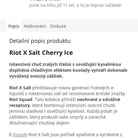
Jsme na trhu již 11 let, a to je teprve začátek!
Popis
Hodnocení
Diskuze
Detailní popis produktu
Riot X Salt Cherry Ice
Intenzivní chuť zralých třešní s osvěžující kyselinkou
doplněná chladivým efektem koolady vytváří dokonale
vyvážený ovocný zážitek.
Riot X Salt
představuje novou generaci hotových e-
liquidů s nikotinovou solí od renomované britské značky
Riot Squad
. Tato kolekce přináší
neohrané a odvážné
receptury
, které kombinují intenzivní ovocné chutě,
jemnou sladkost i osvěžující kyselost. Každý potah je
zážitkem, který probudí vaše smysly a zanechá
dlouhotrvající chuťový dojem.
E-
liquidy
Riot X Salt jsou pečlivě vyvážené a vyrobené z