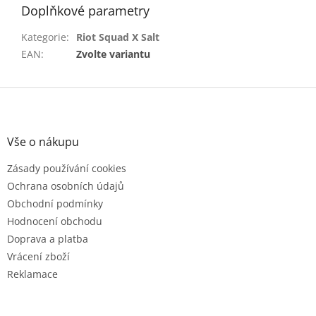
Doplňkové parametry
Kategorie
:
Riot Squad X Salt
EAN
:
Zvolte variantu
Z
á
p
a
Vše o nákupu
t
Zásady používání cookies
í
Ochrana osobních údajů
Obchodní podmínky
Hodnocení obchodu
Doprava a platba
Vrácení zboží
Reklamace