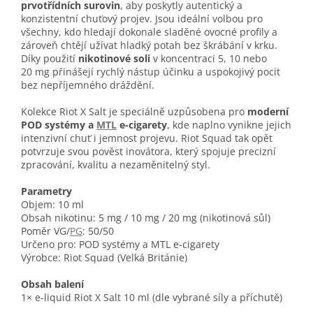
prvotřídních surovin
, aby poskytly autentický a
konzistentní chuťový projev. Jsou ideální volbou pro
všechny, kdo hledají dokonale sladěné ovocné profily a
zároveň chtějí užívat hladký potah bez škrábání v krku.
Díky použití
nikotinové soli
v koncentraci 5, 10 nebo
20 mg přinášejí rychlý nástup účinku a uspokojivý pocit
bez nepříjemného dráždění.
Kolekce Riot X Salt je speciálně uzpůsobena pro
moderní
POD systémy a
MTL
e-cigarety
, kde naplno vynikne jejich
intenzivní chuť i jemnost projevu. Riot Squad tak opět
potvrzuje svou pověst inovátora, který spojuje precizní
zpracování, kvalitu a nezaměnitelný styl.
Parametry
Objem: 10 ml
Obsah nikotinu: 5 mg / 10 mg / 20 mg (nikotinová sůl)
Poměr VG/
PG
: 50/50
Určeno pro: POD systémy a MTL e-cigarety
Výrobce: Riot Squad (Velká Británie)
Obsah balení
1× e-liquid Riot X Salt 10 ml (dle vybrané síly a příchutě)