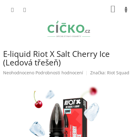
Přejít
NÁKUP
na
obsah
KOŠÍK
E-liquid Riot X Salt Cherry Ice
(Ledová třešeň)
Průměrné
Neohodnoceno
Podrobnosti hodnocení
Značka:
Riot Squad
hodnocení
produktu
je
0,0
z
5
hvězdiček.