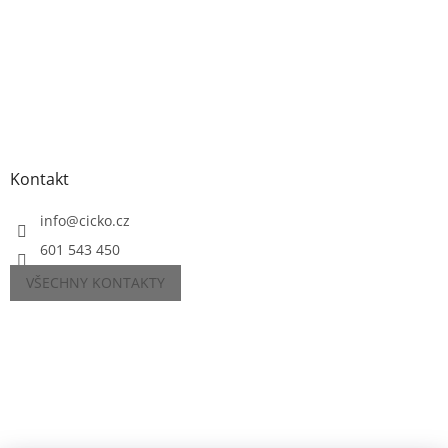
Kontakt
info
@
cicko.cz
601 543 450
VŠECHNY KONTAKTY