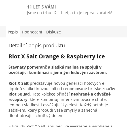
11 LET S VÁMI
Jsme na trhu již 11 let, a to je teprve začátek!
Popis
Hodnocení
Diskuze
Detailní popis produktu
Riot X Salt Orange & Raspberry Ice
Šťavnatý pomeranč a sladká malina se spojují v
osvěžující kombinaci s jemným ledovým závěrem.
Riot X Salt
představuje novou generaci hotových e-
liquidů s nikotinovou solí od renomované britské značky
Riot Squad
. Tato kolekce přináší
neohrané a odvážné
receptury
, které kombinují intenzivní ovocné chutě,
jemnou sladkost i osvěžující kyselost. Každý potah je
zážitkem, který probudí vaše smysly a zanechá
dlouhotrvající chuťový dojem.
E-
liquidy
Riot X Salt jsou pečlivě vyvážené a vyrobené z