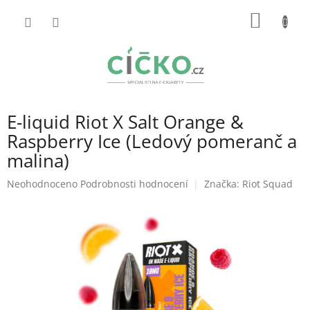
Přejít
NÁKUP
na
obsah
KOŠÍK
E-liquid Riot X Salt Orange &
Raspberry Ice (Ledový pomeranč a
malina)
Průměrné
Neohodnoceno
Podrobnosti hodnocení
Značka:
Riot Squad
hodnocení
produktu
je
0,0
z
5
hvězdiček.