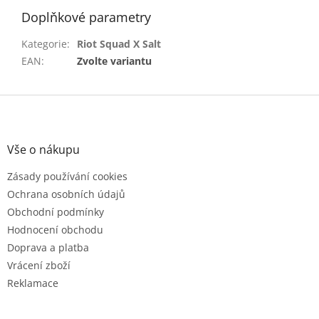
Doplňkové parametry
Kategorie
:
Riot Squad X Salt
EAN
:
Zvolte variantu
Z
á
p
a
Vše o nákupu
t
Zásady používání cookies
í
Ochrana osobních údajů
Obchodní podmínky
Hodnocení obchodu
Doprava a platba
Vrácení zboží
Reklamace