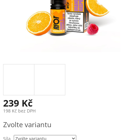
239 Kč
198 Kč bez DPH
Měrná
Zvolte variantu
cena:
Síla