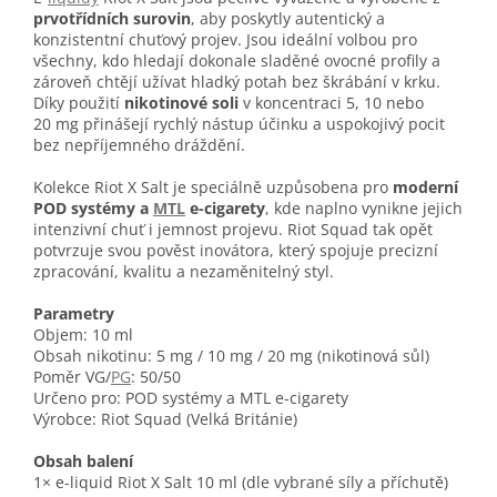
prvotřídních surovin
, aby poskytly autentický a
konzistentní chuťový projev. Jsou ideální volbou pro
všechny, kdo hledají dokonale sladěné ovocné profily a
zároveň chtějí užívat hladký potah bez škrábání v krku.
Díky použití
nikotinové soli
v koncentraci 5, 10 nebo
20 mg přinášejí rychlý nástup účinku a uspokojivý pocit
bez nepříjemného dráždění.
Kolekce Riot X Salt je speciálně uzpůsobena pro
moderní
POD systémy a
MTL
e-cigarety
, kde naplno vynikne jejich
intenzivní chuť i jemnost projevu. Riot Squad tak opět
potvrzuje svou pověst inovátora, který spojuje precizní
zpracování, kvalitu a nezaměnitelný styl.
Parametry
Objem: 10 ml
Obsah nikotinu: 5 mg / 10 mg / 20 mg (nikotinová sůl)
Poměr VG/
PG
: 50/50
Určeno pro: POD systémy a MTL e-cigarety
Výrobce: Riot Squad (Velká Británie)
Obsah balení
1× e-liquid Riot X Salt 10 ml (dle vybrané síly a příchutě)