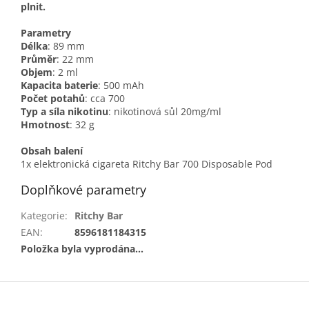
plnit.
Parametry
Délka
: 89 mm
Průměr
: 22 mm
Objem
: 2 ml
Kapacita baterie
: 500 mAh
Počet potahů
: cca 700
Typ a síla nikotinu
: nikotinová sůl 20mg/ml
Hmotnost
: 32 g
Obsah balení
1x elektronická cigareta Ritchy Bar 700 Disposable Pod
Doplňkové parametry
Kategorie
:
Ritchy Bar
EAN
:
8596181184315
Položka byla vyprodána…
Z
á