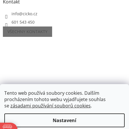
Kontakt
info
@
cicko.cz
601 543 450
VŠECHNY KONTAKTY
Tento web používá soubory cookies. Dalším
procházením tohoto webu vyjadřujete souhlas
se
zásadami používání souborů cookies
.
Vytvořil Shoptet
Nastavení
Copyright 2026
Cíčko.cz
. Všechna práva vyhrazena.
Upravit