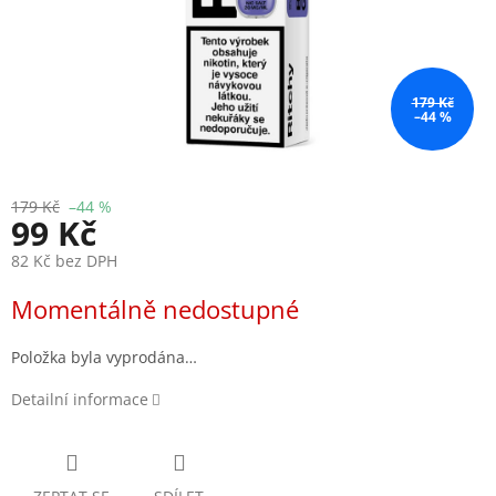
179 Kč
–44 %
179 Kč
–44 %
99 Kč
82 Kč bez DPH
Měrná
Momentálně nedostupné
cena:
Položka byla vyprodána…
Detailní informace