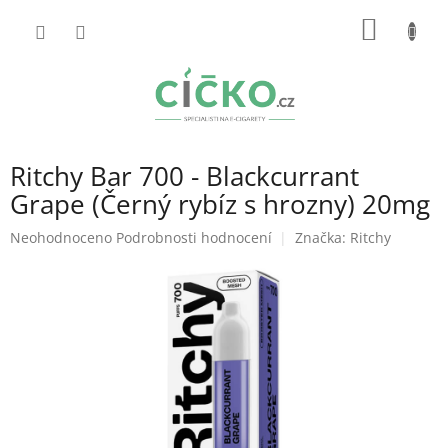
Přejít
NÁKUP
na
obsah
KOŠÍK
Ritchy Bar 700 - Blackcurrant
Grape (Černý rybíz s hrozny) 20mg
Průměrné
Neohodnoceno
Podrobnosti hodnocení
Značka:
Ritchy
hodnocení
produktu
je
0,0
z
5
hvězdiček.