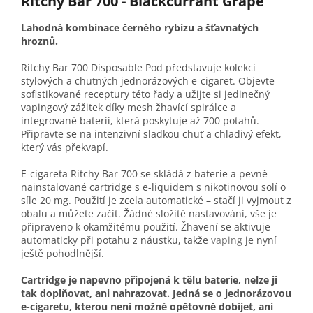
Ritchy Bar 700 - Blackcurrant Grape
Lahodná kombinace černého rybízu a šťavnatých
hroznů.
Ritchy Bar 700 Disposable Pod představuje kolekci
stylových a chutných jednorázových e-cigaret. Objevte
sofistikované receptury této řady a užijte si jedinečný
vapingový zážitek díky mesh žhavící spirálce a
integrované baterii, která poskytuje až 700 potahů.
Připravte se na intenzivní sladkou chuť a chladivý efekt,
který vás překvapí.
E-cigareta Ritchy Bar 700 se skládá z baterie a pevně
nainstalované cartridge s e-liquidem s nikotinovou solí o
síle 20 mg. Použití je zcela automatické – stačí ji vyjmout z
obalu a můžete začít. Žádné složité nastavování, vše je
připraveno k okamžitému použití. Žhavení se aktivuje
automaticky při potahu z náustku, takže
vaping
je nyní
ještě pohodlnější.
Cartridge je napevno připojená k tělu baterie, nelze ji
tak doplňovat, ani nahrazovat. Jedná se o jednorázovou
e-cigaretu, kterou není možné opětovně dobíjet, ani