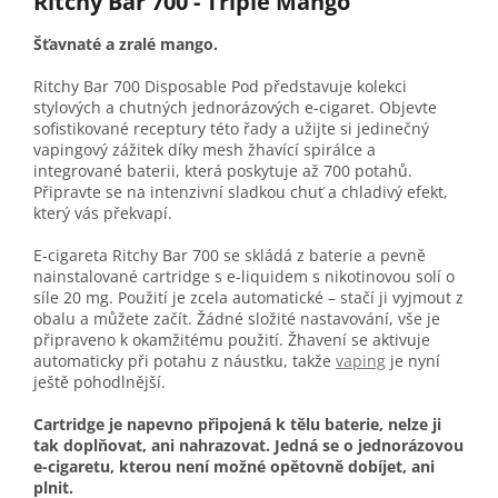
Ritchy Bar 700 - Triple Mango
Šťavnaté a zralé mango.
Ritchy Bar 700 Disposable Pod představuje kolekci
stylových a chutných jednorázových e-cigaret. Objevte
sofistikované receptury této řady a užijte si jedinečný
vapingový zážitek díky mesh žhavící spirálce a
integrované baterii, která poskytuje až 700 potahů.
Připravte se na intenzivní sladkou chuť a chladivý efekt,
který vás překvapí.
E-cigareta Ritchy Bar 700 se skládá z baterie a pevně
nainstalované cartridge s e-liquidem s nikotinovou solí o
síle 20 mg. Použití je zcela automatické – stačí ji vyjmout z
obalu a můžete začít. Žádné složité nastavování, vše je
připraveno k okamžitému použití. Žhavení se aktivuje
automaticky při potahu z náustku, takže
vaping
je nyní
ještě pohodlnější.
Cartridge je napevno připojená k tělu baterie, nelze ji
tak doplňovat, ani nahrazovat. Jedná se o jednorázovou
e-cigaretu, kterou není možné opětovně dobíjet, ani
plnit.