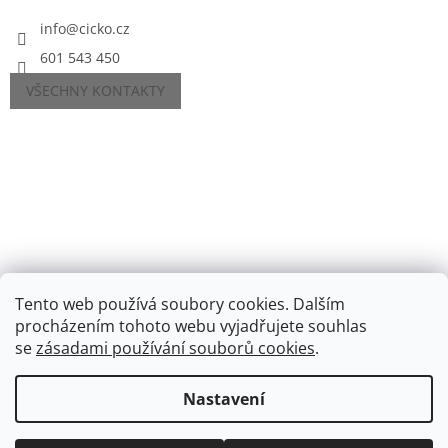
info
@
cicko.cz
601 543 450
VŠECHNY KONTAKTY
Tento web používá soubory cookies. Dalším
procházením tohoto webu vyjadřujete souhlas
se
zásadami používání souborů cookies
.
Vytvořil Shoptet
Nastavení
Copyright 2026
Cíčko.cz
. Všechna práva vyhrazena.
Upravit
nastavení cookies