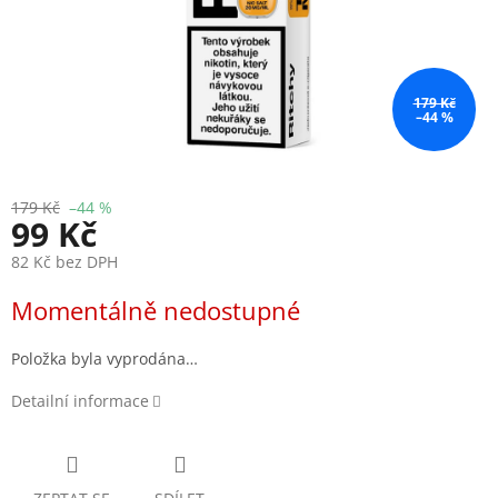
179 Kč
–44 %
179 Kč
–44 %
99 Kč
82 Kč bez DPH
Měrná
Momentálně nedostupné
cena:
Položka byla vyprodána…
Detailní informace