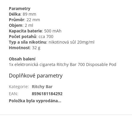
Parametry
Délka
: 89 mm
Průměr
: 22 mm
Objem
: 2 ml
Kapacita baterie
: 500 mAh
Počet potahů
: cca 700
Typ a síla nikotinu
: nikotinová sůl 20mg/ml
Hmotnost
: 32 g
Obsah balení
1x elektronická cigareta Ritchy Bar 700 Disposable Pod
Doplňkové parametry
Kategorie
:
Ritchy Bar
EAN
:
8596181184292
Položka byla vyprodána…
Z
á
p