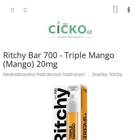
Přejít
NÁKUP
na
obsah
KOŠÍK
Ritchy Bar 700 - Triple Mango
(Mango) 20mg
Průměrné
Neohodnoceno
Podrobnosti hodnocení
Značka:
Ritchy
hodnocení
produktu
je
0,0
z
5
hvězdiček.