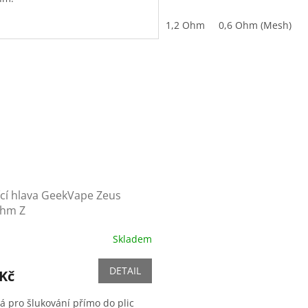
1,2 Ohm
0,6 Ohm (Mesh)
cí hlava GeekVape Zeus
hm Z
Skladem
DETAIL
 Kč
á pro šlukování přímo do plic