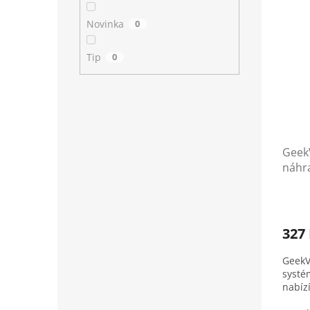
Novinka
0
Tip
0
GeekV
náhra
327
GeekV
systé
nabíz