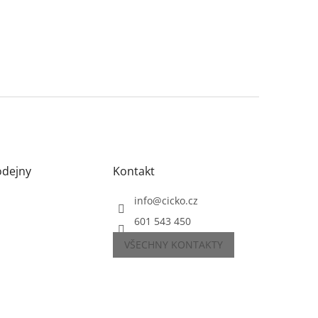
odejny
Kontakt
info
@
cicko.cz
601 543 450
VŠECHNY KONTAKTY