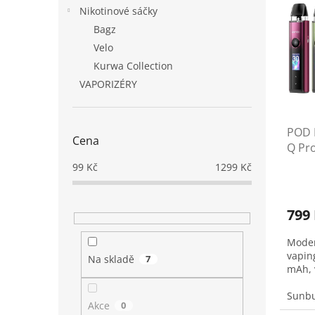
n
p
p
Nikotinové sáčky
e
i
r
Bagz
l
s
o
Velo
p
d
Kurwa Collection
r
u
VAPORIZÉRY
o
k
d
t
u
ů
POD 
k
Cena
Q Pr
t
ů
99
Kč
1299
Kč
799
Moder
vapin
Na skladě
7
mAh, 
Sunbu
Akce
0