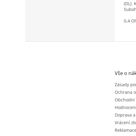
(DL).
Suboh
0,4 O
Z
á
p
a
t
Vše o ná
í
Zásady po
Ochrana o
Obchodní
Hodnocen
Doprava a
Vrácení zb
Reklamac