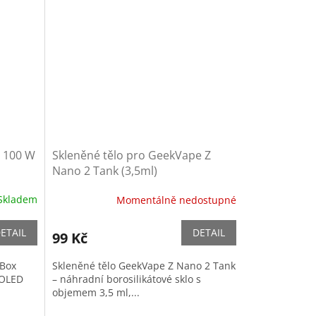
2 100 W
Skleněné tělo pro GeekVape Z
Nano 2 Tank (3,5ml)
Skladem
Momentálně nedostupné
ETAIL
DETAIL
99 Kč
 Box
Skleněné tělo GeekVape Z Nano 2 Tank
 OLED
– náhradní borosilikátové sklo s
objemem 3,5 ml,...