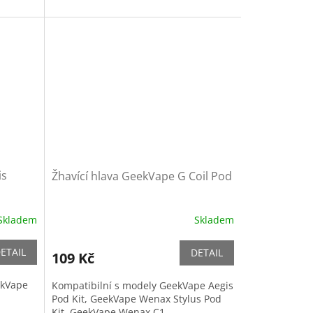
is
Žhavící hlava GeekVape G Coil Pod
Skladem
Skladem
ETAIL
DETAIL
109 Kč
ekVape
Kompatibilní s modely GeekVape Aegis
Pod Kit, GeekVape Wenax Stylus Pod
Kit, GeekVape Wenax C1...