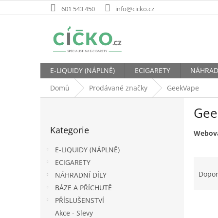
Přejít
601 543 450
info@cicko.cz
na
obsah
E-LIQUIDY (NÁPLNĚ)
ECIGARETY
NÁHRAD
Domů
Prodávané značky
GeekVape
P
Gee
o
Přeskočit
s
Kategorie
kategorie
t
Webová
r
E-LIQUIDY (NÁPLNĚ)
a
Ř
ECIGARETY
n
a
Dopo
NÁHRADNÍ DÍLY
n
z
í
BÁZE A PŘÍCHUTĚ
e
p
PŘÍSLUŠENSTVÍ
V
n
a
ý
Akce - Slevy
í