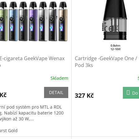
E-cigareta GeekVape Wenax
Cartridge -GeekVape One /
o
Pod 3ks
Skladem
DETAIL
Do 
 Kč
327 Kč
ní pod systém pro MTL a RDL
g. Nabízí kapacitu baterie 1200
výkon až 30 W,...
rst Gold