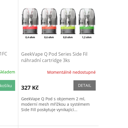
 1FC
GeekVape Q Pod Series Side Fil
náhradní cartridge 3ks
Skladem
Momentálně nedostupné
DETAIL
košíku
327 Kč
GeekVape Q Pod s objemem 2 ml,
moderní mesh mřížkou a systémem
Side Fill poskytuje vynikající...