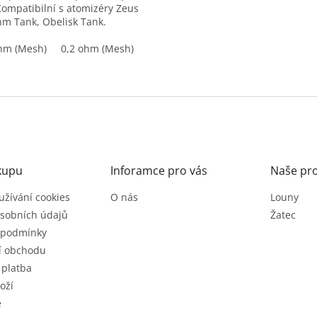
 Kompatibilní s atomizéry Zeus
m Tank, Obelisk Tank.
hm (Mesh)
0,2 ohm (Mesh)
O
v
l
á
d
a
c
kupu
Inforamce pro vás
Naše pr
í
p
užívání cookies
O nás
Louny
r
v
sobních údajů
Žatec
k
 podmínky
y
í obchodu
v
ý
 platba
p
oží
i
e
s