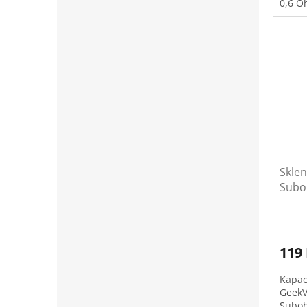
0,6 
Skle
Sub
119
Kapac
GeekV
Subo