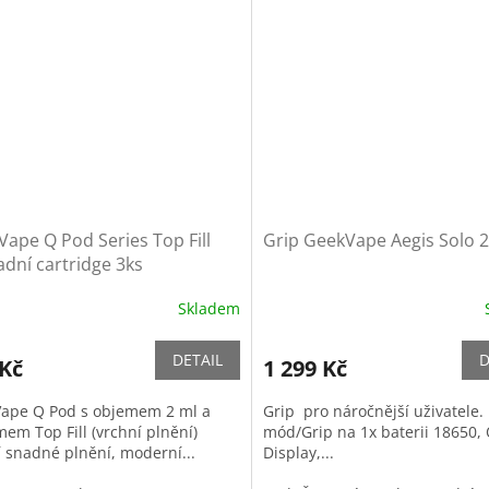
ape Q Pod Series Top Fill
Grip GeekVape Aegis Solo 
dní cartridge 3ks
Skladem
DETAIL
D
 Kč
1 299 Kč
ape Q Pod s objemem 2 ml a
Grip pro náročnější uživatele.
mem Top Fill (vrchní plnění)
mód/Grip na 1x baterii 18650,
í snadné plnění, moderní...
Display,...