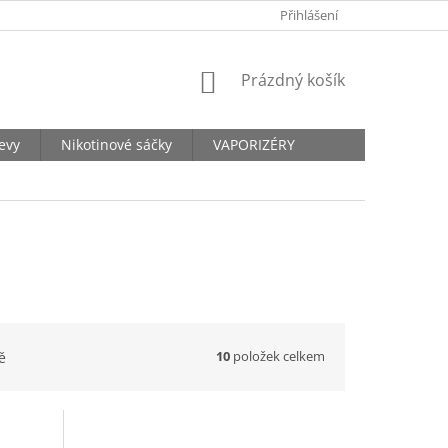
KONTAKTY
Přihlášení
NÁKUPNÍ
Prázdný košík
KOŠÍK
levy
Nikotinové sáčky
VAPORIZÉRY
10
položek celkem
ě