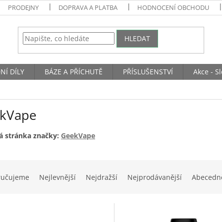
PRODEJNY
DOPRAVA A PLATBA
HODNOCENÍ OBCHODU
HLEDAT
NÍ DÍLY
BÁZE A PŘÍCHUTĚ
PŘÍSLUŠENSTVÍ
Akce - S
kVape
 stránka značky:
GeekVape
ručujeme
Nejlevnější
Nejdražší
Nejprodávanější
Abecedn