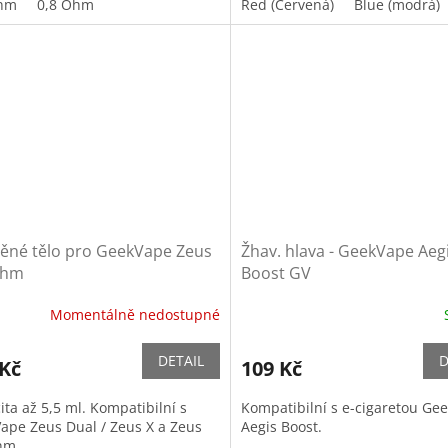
Ohm
0,8 Ohm
Red (Červená)
Blue (modrá)
něné tělo pro GeekVape Zeus
Žhav. hlava - GeekVape Aeg
ohm
Boost GV
Momentálně nedostupné
DETAIL
D
 Kč
109 Kč
ita až 5,5 ml. Kompatibilní s
Kompatibilní s e-cigaretou Ge
ape Zeus Dual / Zeus X a Zeus
Aegis Boost.
hm.