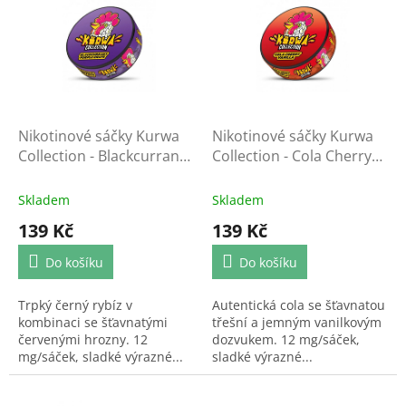
r
p
o
i
d
s
u
p
k
r
t
o
ů
d
Nikotinové sáčky Kurwa
Nikotinové sáčky Kurwa
u
Collection - Blackcurrant
Collection - Cola Cherry
k
Purple Grape
Vanilla
t
Skladem
Skladem
ů
139 Kč
139 Kč
Do košíku
Do košíku
Trpký černý rybíz v
Autentická cola se šťavnatou
kombinaci se šťavnatými
třešní a jemným vanilkovým
červenými hrozny. 12
dozvukem. 12 mg/sáček,
mg/sáček, sladké výrazné...
sladké výrazné...