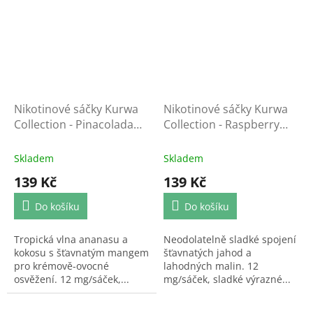
Nikotinové sáčky Kurwa
Nikotinové sáčky Kurwa
Collection - Pinacolada
Collection - Raspberry
Mango
Strawberry
Skladem
Skladem
139 Kč
139 Kč
Do košíku
Do košíku
Tropická vlna ananasu a
Neodolatelně sladké spojení
kokosu s šťavnatým mangem
šťavnatých jahod a
pro krémově-ovocné
lahodných malin. 12
osvěžení. 12 mg/sáček,...
mg/sáček, sladké výrazné...