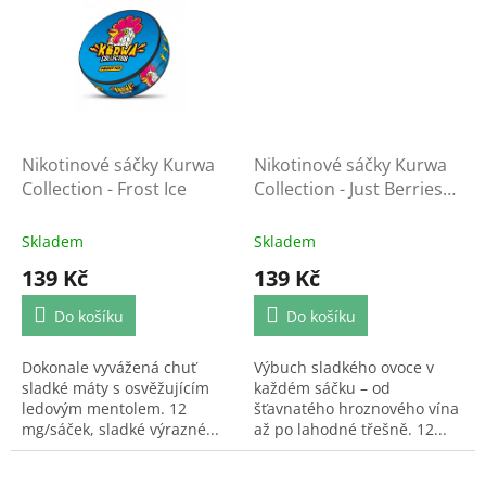
Nikotinové sáčky Kurwa
Nikotinové sáčky Kurwa
Collection - Frost Ice
Collection - Just Berries
Forest Berries
Skladem
Skladem
139 Kč
139 Kč
Do košíku
Do košíku
Dokonale vyvážená chuť
Výbuch sladkého ovoce v
sladké máty s osvěžujícím
každém sáčku – od
ledovým mentolem. 12
šťavnatého hroznového vína
mg/sáček, sladké výrazné...
až po lahodné třešně. 12...