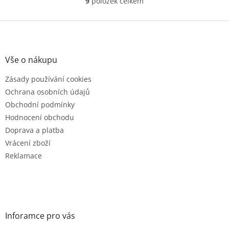
9
položek celkem
O
v
l
Z
á
á
d
p
a
a
Vše o nákupu
c
t
í
Zásady používání cookies
í
p
r
Ochrana osobních údajů
v
Obchodní podmínky
k
Hodnocení obchodu
y
v
Doprava a platba
ý
Vrácení zboží
p
Reklamace
i
s
u
Inforamce pro vás