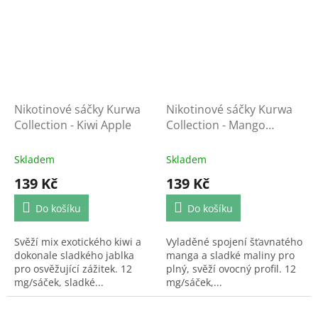
Nikotinové sáčky Kurwa
Nikotinové sáčky Kurwa
Collection - Kiwi Apple
Collection - Mango
Raspberry
Skladem
Skladem
139 Kč
139 Kč
Do košíku
Do košíku
Svěží mix exotického kiwi a
Vyladěné spojení šťavnatého
dokonale sladkého jablka
manga a sladké maliny pro
pro osvěžující zážitek. 12
plný, svěží ovocný profil. 12
mg/sáček, sladké...
mg/sáček,...