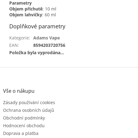
Parametry
Objem příchutě
: 10 ml
Objem lahvičky
: 60 ml
Doplňkové parametry
Kategorie
:
Adams Vape
EAN
:
8594203720756
Položka byla vyprodána…
Z
á
p
a
Vše o nákupu
t
Zásady používání cookies
í
Ochrana osobních údajů
Obchodní podmínky
Hodnocení obchodu
Doprava a platba