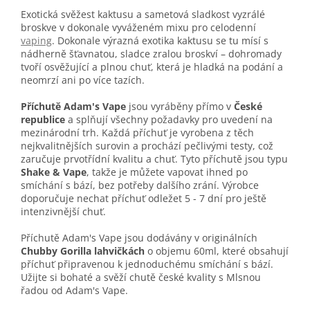
Exotická svěžest kaktusu a sametová sladkost vyzrálé
broskve v dokonale vyváženém mixu pro celodenní
vaping
. Dokonale výrazná exotika kaktusu se tu mísí s
nádherně šťavnatou, sladce zralou broskví – dohromady
tvoří osvěžující a plnou chuť, která je hladká na podání a
neomrzí ani po více tazích.
Příchutě Adam's Vape
jsou vyráběny přímo v
České
republice
a splňují všechny požadavky pro uvedení na
mezinárodní trh. Každá příchuť je vyrobena z těch
nejkvalitnějších surovin a prochází pečlivými testy, což
zaručuje prvotřídní kvalitu a chuť. Tyto příchutě jsou typu
Shake & Vape
, takže je můžete vapovat ihned po
smíchání s bází, bez potřeby dalšího zrání. Výrobce
doporučuje nechat příchuť odležet 5 - 7 dní pro ještě
intenzivnější chuť.
Příchutě Adam's Vape jsou dodávány v originálních
Chubby Gorilla lahvičkách
o objemu 60ml, které obsahují
příchuť připravenou k jednoduchému smíchání s bází.
Užijte si bohaté a svěží chutě české kvality s Mlsnou
řadou od Adam's Vape.