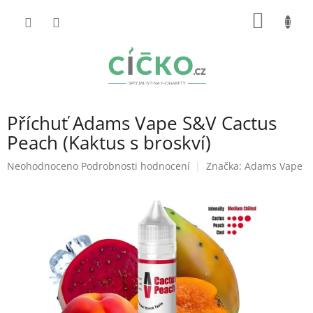
Přejít
NÁKUP
na
obsah
KOŠÍK
Příchuť Adams Vape S&V Cactus
Peach (Kaktus s broskví)
Průměrné
Neohodnoceno
Podrobnosti hodnocení
Značka:
Adams Vape
hodnocení
produktu
je
0,0
z
5
hvězdiček.