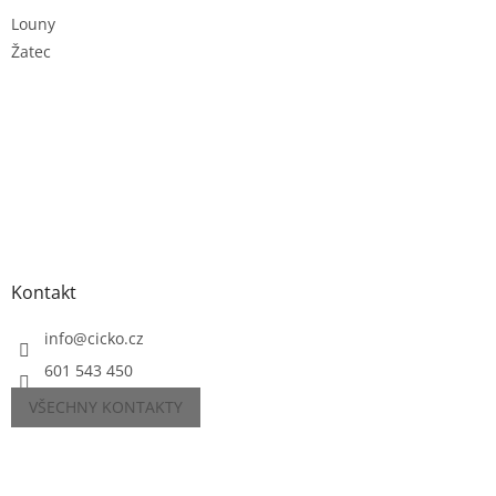
Louny
Žatec
Kontakt
info
@
cicko.cz
601 543 450
VŠECHNY KONTAKTY