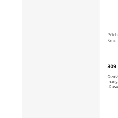
Příc
Smoo
309
Osvěž
manga
džusu.