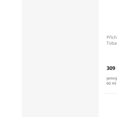
Příc
Tobac
oříš
309
Jemný 
60 ml