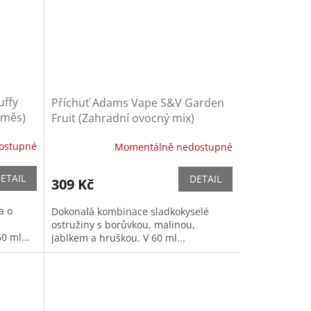
uffy
Příchuť Adams Vape S&V Garden
směs)
Fruit (Zahradní ovocný mix)
ostupné
Momentálně nedostupné
ETAIL
DETAIL
309 Kč
a o
Dokonalá kombinace sladkokyselé
,
ostružiny s borůvkou, malinou,
0 ml...
jablkem a hruškou. V 60 ml...