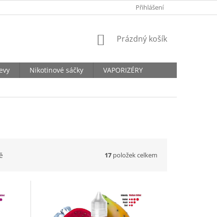
KONTAKTY
Přihlášení
NÁKUPNÍ
Prázdný košík
KOŠÍK
levy
Nikotinové sáčky
VAPORIZÉRY
17
položek celkem
ě