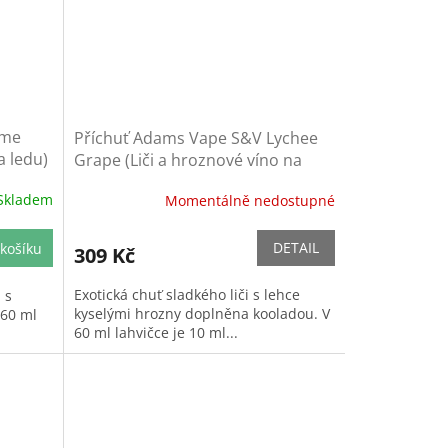
ime
Příchuť Adams Vape S&V Lychee
a ledu)
Grape (Liči a hroznové víno na
ledu)
Skladem
Momentálně nedostupné
DETAIL
košíku
309 Kč
Exotická chuť sladkého liči s lehce
 s
kyselými hrozny doplněna kooladou. V
 60 ml
60 ml lahvičce je 10 ml...