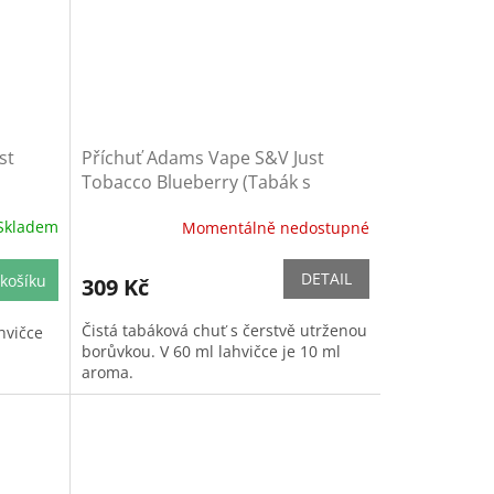
st
Příchuť Adams Vape S&V Just
Tobacco Blueberry (Tabák s
borůvkou)
Skladem
Momentálně nedostupné
DETAIL
košíku
309 Kč
Čistá tabáková chuť s čerstvě utrženou
hvičce
borůvkou. V 60 ml lahvičce je 10 ml
aroma.