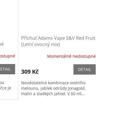
Příchuť Adams Vape S&V Red Fruit
né
(Letní ovocný mix)
ostupné
Momentálně nedostupné
ETAIL
DETAIL
309 Kč
tou
Neodolatelná kombinace vodního
ičce je
melounu, jablek odrůdy Jonagold,
malin a sladkých jahod. V 60 ml...