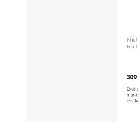
Příc
Fruit
309
Exoti
manda
kostka
Z
á
p