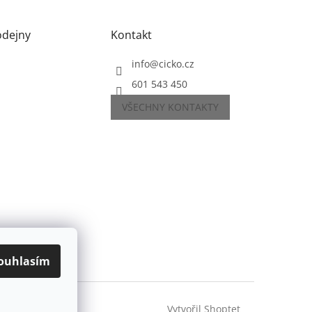
odejny
Kontakt
info
@
cicko.cz
601 543 450
VŠECHNY KONTAKTY
ouhlasím
Vytvořil Shoptet