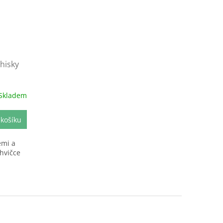
hisky
Skladem
 košíku
emi a
hvičce