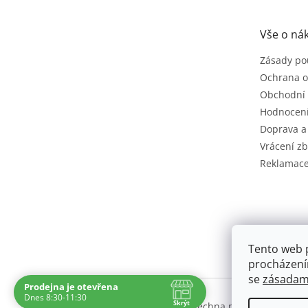
a
t
Vše o ná
í
Zásady po
Ochrana o
Obchodní
Hodnocen
Doprava a
Vrácení zb
Reklamac
Tento web 
procházení
se
zásadami
Prodejna je otevřena
Dnes 8:30-11:30
Skrýt
Copyright 2026
Cíčko.cz
. Všechna práva vyhrazena