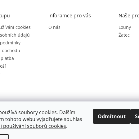
a
c
kupu
Inforamce pro vás
Naše pr
í
p
užívání cookies
O nás
Louny
r
v
sobních údajů
Žatec
k
 podmínky
y
í obchodu
v
ý
 platba
p
oží
i
e
s
u
používá soubory cookies. Dalším
Odmítnout
S
m tohoto webu vyjadřujete souhlas
 používání souborů cookies
.
.
Upravit nastavení cookies