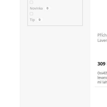
Novinka
0
Tip
0
Příc
Laven
309
Osvěžu
levan
ml la