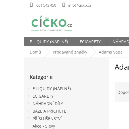
Přejít
601 543 450
info@cicko.cz
na
obsah
E-LIQUIDY (NÁPLNĚ)
ECIGARETY
NÁHRAD
Domů
Prodávané značky
Adams Vape
P
Ada
o
Přeskočit
s
Kategorie
kategorie
t
Ř
r
E-LIQUIDY (NÁPLNĚ)
a
a
Dopo
ECIGARETY
z
n
e
NÁHRADNÍ DÍLY
n
V
n
í
BÁZE A PŘÍCHUTĚ
ý
í
p
PŘÍSLUŠENSTVÍ
p
p
a
Akce - Slevy