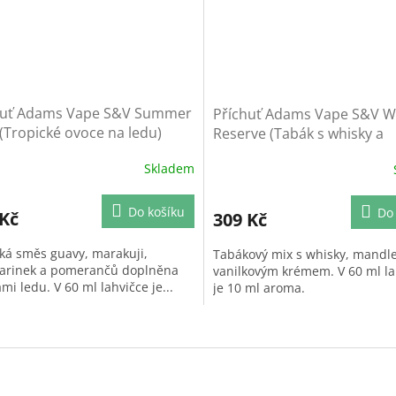
huť Adams Vape S&V Summer
Příchuť Adams Vape S&V W
 (Tropické ovoce na ledu)
Reserve (Tabák s whisky a
mandlemi)
Skladem
Do košíku
Do
 Kč
309 Kč
cká směs guavy, marakuji,
Tabákový mix s whisky, mandl
rinek a pomerančů doplněna
vanilkovým krémem. V 60 ml la
mi ledu. V 60 ml lahvičce je...
je 10 ml aroma.
O
v
l
á
d