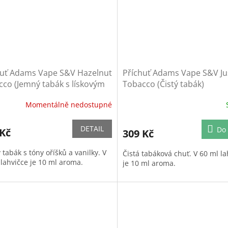
huť Adams Vape S&V Hazelnut
Příchuť Adams Vape S&V Ju
co (Jemný tabák s lískovým
Tobacco (Čistý tabák)
kem)
Momentálně nedostupné
DETAIL
Do 
 Kč
309 Kč
tabák s tóny oříšků a vanilky. V
Čistá tabáková chuť. V 60 ml la
 lahvičce je 10 ml aroma.
je 10 ml aroma.