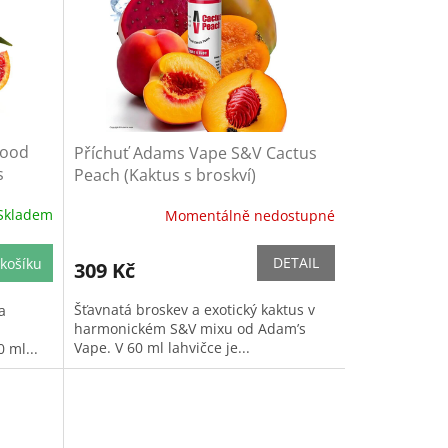
lood
Příchuť Adams Vape S&V Cactus
s
Peach (Kaktus s broskví)
Skladem
Momentálně nedostupné
DETAIL
košíku
309 Kč
Šťavnatá broskev a exotický kaktus v
a
harmonickém S&V mixu od Adam’s
Vape. V 60 ml lahvičce je...
 ml...