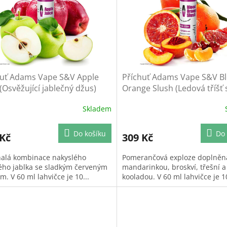
huť Adams Vape S&V Apple
Příchuť Adams Vape S&V B
 (Osvěžující jablečný džus)
Orange Slush (Ledová tříšť 
červeným pomerančem)
Skladem
Do košíku
Do 
 Kč
309 Kč
alá kombinace nakyslého
Pomerančová exploze doplněn
ého jablka se sladkým červeným
mandarinkou, broskví, třešní a
m. V 60 ml lahvičce je 10...
kooladou. V 60 ml lahvičce je 10