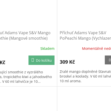
huť Adams Vape S&V Mango
Příchuť Adams Vape S&V
thie (Mangové smoothie)
PoPeachi Mango (Vychlaze
mango s broskví)
Skladem
Momentálně ned
D
Do košíku
309 Kč
 Kč
Zralé mango doplněné šťavna
ující smoothie z vyzrálého
broskví a koolady. V 60 ml lahv
, tropického kiwi a jahodového
10 ml aroma.
 V 60 ml lahvičce je 10...