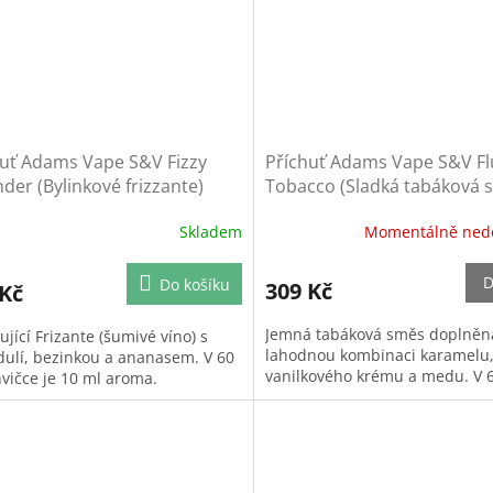
huť Adams Vape S&V Fizzy
Příchuť Adams Vape S&V Fl
der (Bylinkové frizzante)
Tobacco (Sladká tabáková 
Skladem
Momentálně ned
D
Do košíku
309 Kč
 Kč
Jemná tabáková směs doplněn
jící Frizante (šumivé víno) s
lahodnou kombinaci karamelu
dulí, bezinkou a ananasem. V 60
vanilkového krému a medu. V 6
hvičce je 10 ml aroma.