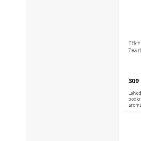
Příc
Tea (
309
Lahod
podkr
aroma