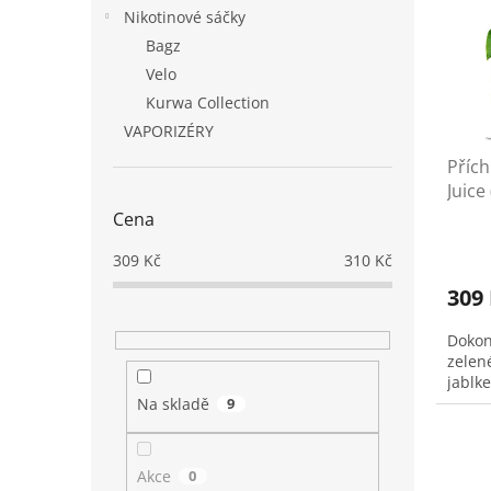
i
r
n
Nikotinové sáčky
s
o
e
p
Bagz
d
l
r
u
Velo
o
k
Kurwa Collection
d
t
VAPORIZÉRY
u
ů
Příc
k
Juice
t
ů
Cena
309
Kč
310
Kč
309
Dokon
zelen
jablke
Na skladě
9
Akce
0