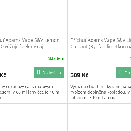
huť Adams Vape S&V Lemon
Příchuť Adams Vape S&V L
Osvěžující zelený čaj)
Currant (Rybíz s limetkou n
Skladem
Do košíku
Do 
 Kč
309 Kč
ný citronový čaj s mátovým
Výrazná chuť limetky smíchaná
esem. V 60 ml lahvičce je 10 ml
rybízem doplněna kooladou. V
.
lahvičce je 10 ml aroma.