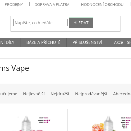
PRODEJNY
DOPRAVA A PLATBA
HODNOCENÍ OBCHODU
HLEDAT
NÍ DÍLY
BÁZE A PŘÍCHUTĚ
PŘÍSLUŠENSTVÍ
Akce - S
ms Vape
ručujeme
Nejlevnější
Nejdražší
Nejprodávanější
Abecedn