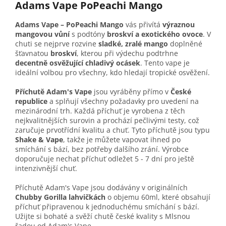
Adams Vape PoPeachi Mango
Adams Vape – PoPeachi Mango
vás přivítá
výraznou
mangovou vůní
s podtóny
broskví a exotického ovoce
. V
chuti se nejprve rozvine
sladké, zralé mango
doplněné
šťavnatou
broskví
, kterou při výdechu podtrhne
decentně osvěžující chladivý ocásek
. Tento vape je
ideální volbou pro všechny, kdo hledají tropické osvěžení.
Příchutě Adam's Vape
jsou vyráběny přímo v
České
republice
a splňují všechny požadavky pro uvedení na
mezinárodní trh. Každá příchuť je vyrobena z těch
nejkvalitnějších surovin a prochází pečlivými testy, což
zaručuje prvotřídní kvalitu a chuť. Tyto příchutě jsou typu
Shake & Vape
, takže je můžete vapovat ihned po
smíchání s bází, bez potřeby dalšího zrání. Výrobce
doporučuje nechat příchuť odležet 5 - 7 dní pro ještě
intenzivnější chuť.
Příchutě Adam's Vape jsou dodávány v originálních
Chubby Gorilla lahvičkách
o objemu 60ml, které obsahují
příchuť připravenou k jednoduchému smíchání s bází.
Užijte si bohaté a svěží chutě české kvality s Mlsnou
řadou od Adam's Vape.