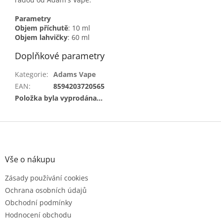
Parametry
Objem příchutě
: 10 ml
Objem lahvičky
: 60 ml
Doplňkové parametry
Kategorie
:
Adams Vape
EAN
:
8594203720565
Položka byla vyprodána…
Z
á
p
a
Vše o nákupu
t
Zásady používání cookies
í
Ochrana osobních údajů
Obchodní podmínky
Hodnocení obchodu