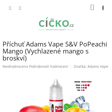
Přejít
NÁKUP
na
obsah
KOŠÍK
Příchuť Adams Vape S&V PoPeachi
Mango (Vychlazené mango s
broskví)
Průměrné
Neohodnoceno
Podrobnosti hodnocení
Značka:
Adams Vape
hodnocení
produktu
je
0,0
z
5
hvězdiček.