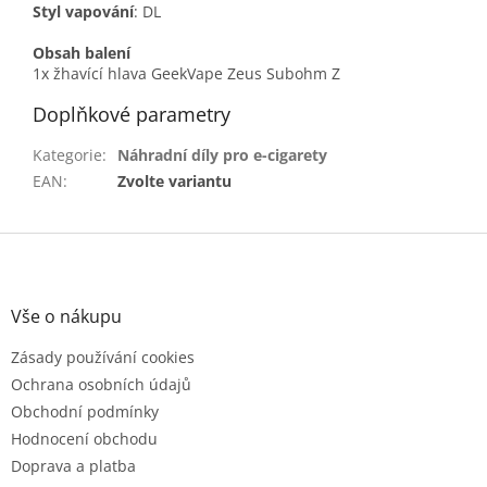
Styl vapování
: DL
Obsah balení
1x žhavící hlava GeekVape Zeus Subohm Z
Doplňkové parametry
Kategorie
:
Náhradní díly pro e-cigarety
EAN
:
Zvolte variantu
Z
á
p
a
Vše o nákupu
t
Zásady používání cookies
í
Ochrana osobních údajů
Obchodní podmínky
Hodnocení obchodu
Doprava a platba