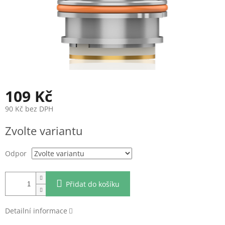
109 Kč
90 Kč bez DPH
Měrná
Zvolte variantu
cena:
Odpor
Přidat do košíku
Detailní informace