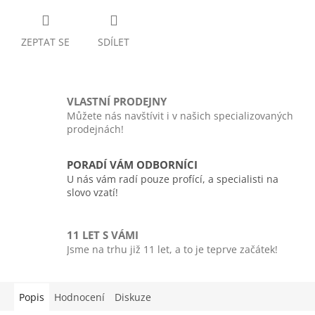
ZEPTAT SE
SDÍLET
VLASTNÍ PRODEJNY
Můžete nás navštívit i v našich specializovaných
prodejnách!
PORADÍ VÁM ODBORNÍCI
U nás vám radí pouze profící, a specialisti na
slovo vzatí!
11 LET S VÁMI
Jsme na trhu již 11 let, a to je teprve začátek!
Popis
Hodnocení
Diskuze