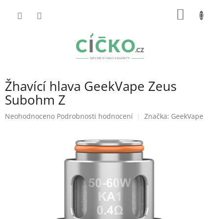
Přejít
NÁKUP
na
obsah
KOŠÍK
Žhavící hlava GeekVape Zeus
Subohm Z
Průměrné
Neohodnoceno
Podrobnosti hodnocení
Značka:
GeekVape
hodnocení
produktu
je
0,0
z
5
hvězdiček.