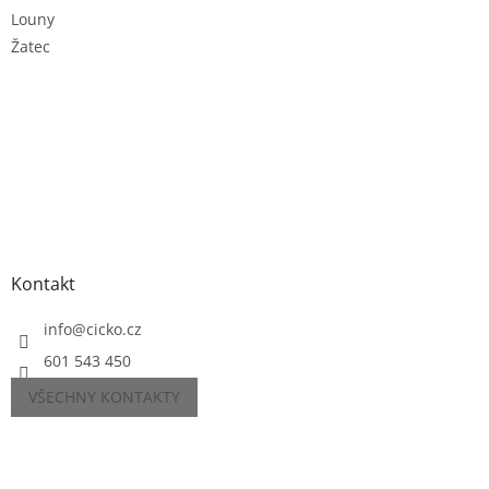
Louny
Žatec
Kontakt
info
@
cicko.cz
601 543 450
VŠECHNY KONTAKTY