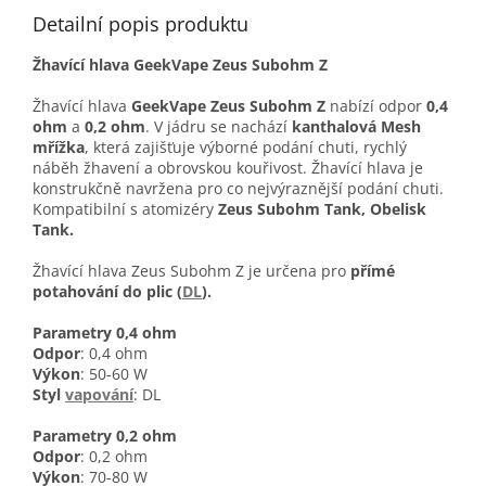
Detailní popis produktu
Žhavící hlava GeekVape Zeus Subohm Z
Žhavící hlava
GeekVape Zeus Subohm Z
nabízí odpor
0,4
ohm
a
0,2 ohm
. V jádru se nachází
kanthalová Mesh
mřížka
, která zajišťuje výborné podání chuti, rychlý
náběh žhavení a obrovskou kouřivost. Žhavící hlava je
konstrukčně navržena pro co nejvýraznější podání chuti.
Kompatibilní s atomizéry
Zeus Subohm Tank, Obelisk
Tank.
Žhavící hlava Zeus Subohm Z je určena pro
přímé
potahování do plic (
DL
).
Parametry 0,4 ohm
Odpor
: 0,4 ohm
Výkon
: 50-60 W
Styl
vapování
: DL
Parametry 0,2 ohm
Odpor
: 0,2 ohm
Výkon
: 70-80 W