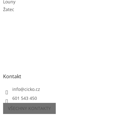
Louny
Žatec
Kontakt
info
@
cicko.cz
601 543 450
VŠECHNY KONTAKTY