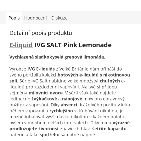
Popis
Hodnocení
Diskuze
Detailní popis produktu
E-liquid
IVG SALT Pink Lemonade
Vychlazená sladkokyselá grepová limonáda.
Výrobce
IVG E-liquids
z Velké Británie nám přináší do
svého portfolia kolekci
hotových e-liquidů s nikotinovou
solí
. Série IVG Salt nabídne velké množství
chutných
e-
liquidů pro každodenní
vapování
. Na své si přijdou
zejména
milovníci ovoce
. V sérii však také najdete
jedinečné
žvýkačkové
a
nápojové
mixy pro opravdový
požitek z vapování. Díky
absenci
dráždivého pocitu v krku
během vapování a
rychlejšího
vstřebávání nikotinu, je
možné inhalovat vyšší dávku nikotinu v každém potahu,
ovšem v mnohem delších intervalech. Díky tomu
výrazně
prodlužujete životnost
žhavících hlav,
šetříte kapacitu
baterie a také
spotřebu
samotné náplně.