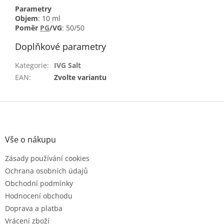
Parametry
Objem
: 10 ml
Poměr
PG
/VG
: 50/50
Doplňkové parametry
Kategorie
:
IVG Salt
EAN
:
Zvolte variantu
Z
á
p
a
Vše o nákupu
t
Zásady používání cookies
í
Ochrana osobních údajů
Obchodní podmínky
Hodnocení obchodu
Doprava a platba
Vrácení zboží