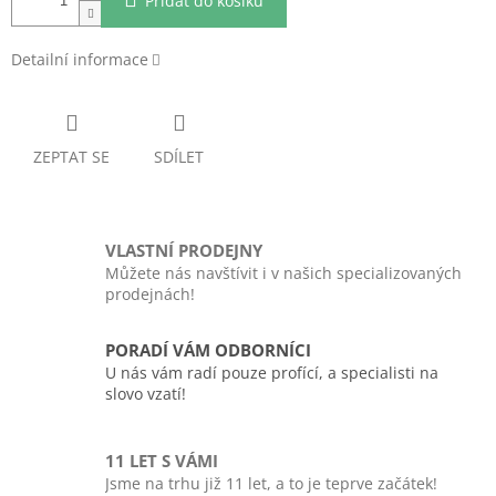
Přidat do košíku
Detailní informace
ZEPTAT SE
SDÍLET
VLASTNÍ PRODEJNY
Můžete nás navštívit i v našich specializovaných
prodejnách!
PORADÍ VÁM ODBORNÍCI
U nás vám radí pouze profící, a specialisti na
slovo vzatí!
11 LET S VÁMI
Jsme na trhu již 11 let, a to je teprve začátek!