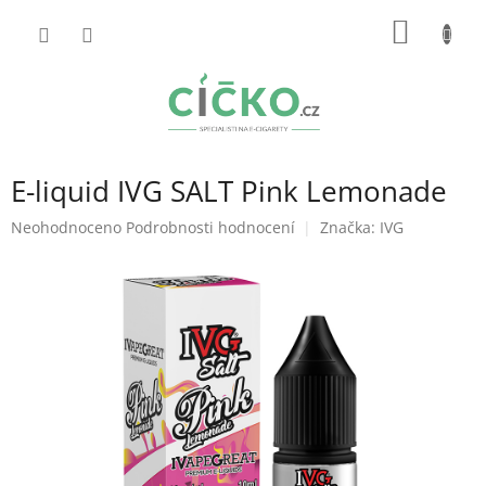
Přejít
NÁKUP
na
obsah
KOŠÍK
E-liquid IVG SALT Pink Lemonade
Průměrné
Neohodnoceno
Podrobnosti hodnocení
Značka:
IVG
hodnocení
produktu
je
0,0
z
5
hvězdiček.