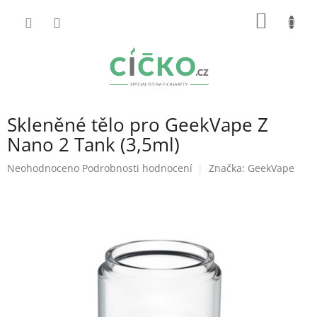
Přejít
NÁKUP
na
obsah
KOŠÍK
Skleněné tělo pro GeekVape Z
Nano 2 Tank (3,5ml)
Průměrné
Neohodnoceno
Podrobnosti hodnocení
Značka:
GeekVape
hodnocení
produktu
je
0,0
z
5
hvězdiček.