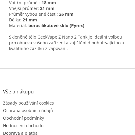
Vnitřní průměr:
18 mm
Vnější průměr:
21 mm
Průměr vyboulené části:
26 mm
Délka:
21 mm
Materiál:
borosilikátové sklo (Pyrex)
Skleněné tělo GeekVape Z Nano 2 Tank je ideální volbou
pro obnovu vašeho zařízení a zajištění dlouhotrvajícího a
kvalitního zážitku z vapování.
Z
á
p
a
Vše o nákupu
t
Zásady používání cookies
í
Ochrana osobních údajů
Obchodní podmínky
Hodnocení obchodu
Doprava a platba