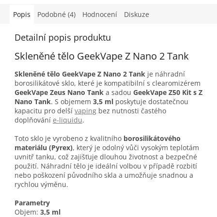
Popis
Podobné (4)
Hodnocení
Diskuze
Detailní popis produktu
Skleněné tělo GeekVape Z Nano 2 Tank
Skleněné tělo GeekVape Z Nano 2 Tank
je náhradní
borosilikátové sklo, které je kompatibilní s clearomizérem
GeekVape Zeus Nano Tank
a sadou
GeekVape Z50 Kit s Z
Nano Tank
. S objemem
3,5 ml
poskytuje dostatečnou
kapacitu pro delší
vaping
bez nutnosti častého
doplňování
e-liquidu
.
Toto sklo je vyrobeno z kvalitního
borosilikátového
materiálu (Pyrex)
, který je odolný vůči vysokým teplotám
uvnitř tanku, což zajišťuje dlouhou životnost a bezpečné
použití. Náhradní tělo je ideální volbou v případě rozbití
nebo poškození původního skla a umožňuje snadnou a
rychlou výměnu.
Parametry
Objem:
3,5 ml