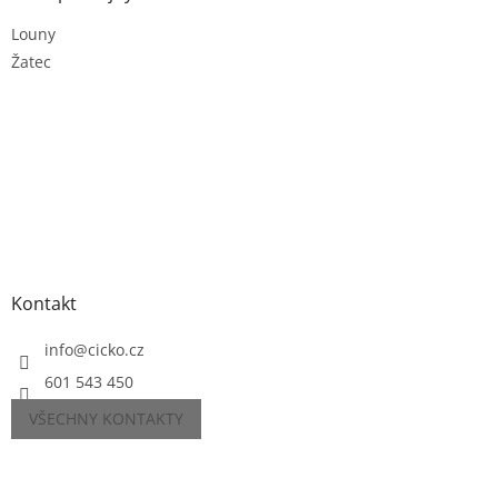
Louny
Žatec
Kontakt
info
@
cicko.cz
601 543 450
VŠECHNY KONTAKTY